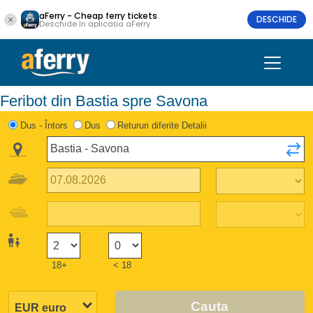
aFerry - Cheap ferry tickets
DESCHIDE
Deschide în aplicația aFerry
Feribot din Bastia spre Savona
Dus - Întors
Dus
Retururi diferite Detalii
18+
< 18
Cauta