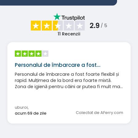
2.9
/ 5
11
Recenzii
Personalul de îmbarcare a fost…
Personalul de îmbarcare a fost foarte flexibil și
rapid. Mulțimea de la bord era foarte mixtă.
Zona de igienă pentru câini ar putea fi mult mai
bine amenajată (fără costuri semnificative!).
Mâncarea în timpul traversării peste noapte a
fost mediocră.
uburoi
,
Colectat de AFerry.com
acum 69 de zile