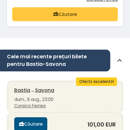
Căutare
Cele mai recente prețuri bilete
pentru Bastia-Savona
Ofertă excelentă!
Bastia
→
Savona
dum., 9 aug., 23:00
Corsica Ferries
101,00 EUR
Căutare