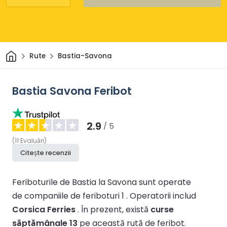
Acasă
Rute
Bastia-Savona
Bastia Savona Feribot
2.9
/ 5
(
11
Evaluări
)
Citește recenzii
Feriboturile de Bastia la Savona sunt operate
de companiile de feriboturi 1 .
Operatorii includ
Corsica Ferries
.
În prezent, există
curse
săptămânale 13
pe această rută de feribot.