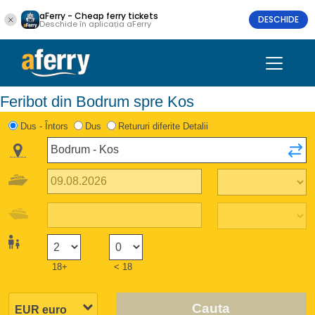
aFerry - Cheap ferry tickets
DESCHIDE
Deschide în aplicația aFerry
Feribot din Bodrum spre Kos
Dus - Întors
Dus
Retururi diferite Detalii
18+
< 18
Cauta