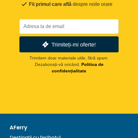
Fii primul care află
despre noile orare
Trimiteți-mi oferte!
Trimitem doar materiale utile, fără spam.
Dezabonați-vă oricând.
Politica de
confidențialitate
AFerry
Destinații cu feribotul