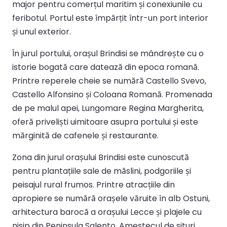
major pentru comerțul maritim și conexiunile cu
feribotul. Portul este împărțit într-un port interior
și unul exterior.
În jurul portului, orașul Brindisi se mândrește cu o
istorie bogată care datează din epoca romană.
Printre reperele cheie se numără Castello Svevo,
Castello Alfonsino și Coloana Romană. Promenada
de pe malul apei, Lungomare Regina Margherita,
oferă priveliști uimitoare asupra portului și este
mărginită de cafenele și restaurante.
Zona din jurul orașului Brindisi este cunoscută
pentru plantațiile sale de măslini, podgoriile și
peisajul rural frumos. Printre atracțiile din
apropiere se numără orașele văruite în alb Ostuni,
arhitectura barocă a orașului Lecce și plajele cu
nisip din Peninsula Salento. Amestecul de situri