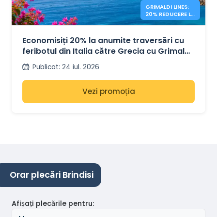
GRIMALDI LINES:
20% REDUCERE LA
FERIBOTURILE
ITALIA – GRECIA
Economisiți 20% la anumite traversări cu
feribotul din Italia către Grecia cu Grimaldi
Lines
Publicat
:
24 iul. 2026
Vezi promoția
Orar plecări Brindisi
Afișați plecările pentru
: