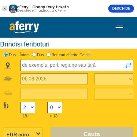
aFerry - Cheap ferry tickets
DESCHIDE
Deschide în aplicația aFerry
Brindisi feriboturi
Dus - Întors
Dus
Retururi diferite Detalii
18+
< 18
Cauta