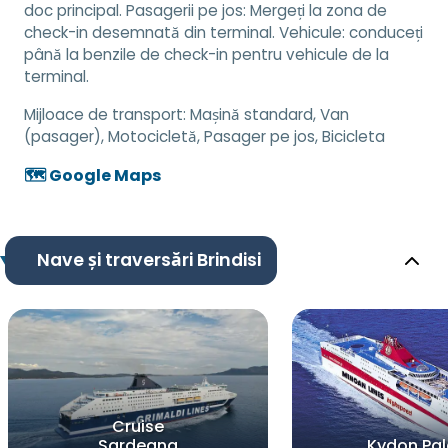
doc principal. Pasagerii pe jos: Mergeți la zona de
check-in desemnată din terminal. Vehicule: conduceți
până la benzile de check-in pentru vehicule de la
terminal.
Mijloace de transport:
Mașină standard, Van
(pasager), Motocicletă, Pasager pe jos, Bicicleta
🗺️ Google Maps
Nave și traversări Brindisi
Cruise
Sardegna
Kydon Pa