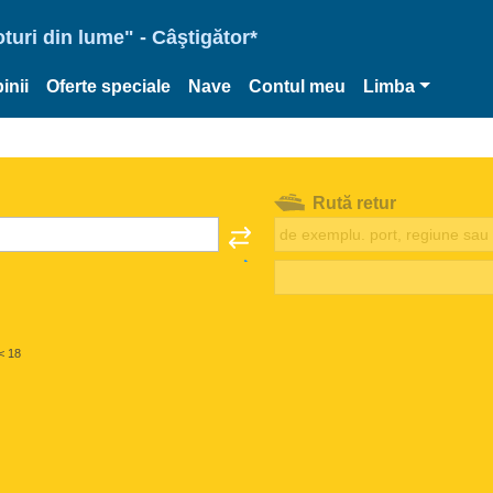
oturi din lume" - Câştigător*
inii
Oferte speciale
Nave
Contul meu
Limba
Rută retur
< 18