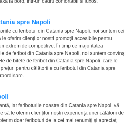
xa la bord, într-un cadru confortabil și luxos.
Catania spre Napoli
oriile cu feribotul din Catania spre Napoli, noi suntem cei
le oferim clienților noștri promoţii accesibile pentru
ţuri extrem de competitive. În timp ce majoritatea
tele de feribot din Catania spre Napoli, noi suntem convinşi
tele de bilete de feribot din Catania spre Napoli, care le
eţuri pentru călătoriile cu feribotul din Catania spre
traordinare.
poli
gantă, iar feriboturile noastre din Catania spre Napoli vă
 să le oferim clienților noștri experienţa unei călătorii de
ferim doar feriboturi de la cei mai renumiţi şi apreciaţi