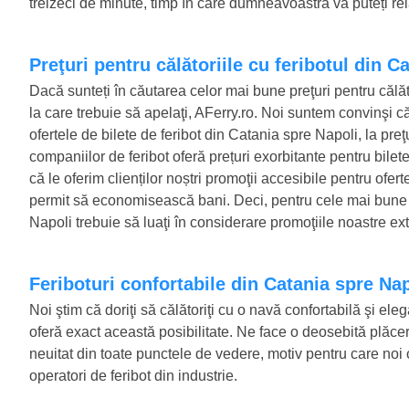
treizeci de minute, timp în care dumneavoastră vă puteți rela
Preţuri pentru călătoriile cu feribotul din 
Dacă sunteți în căutarea celor mai bune preţuri pentru călăt
la care trebuie să apelaţi, AFerry.ro. Noi suntem convinşi că 
ofertele de bilete de feribot din Catania spre Napoli, la pre
companiilor de feribot oferă prețuri exorbitante pentru bile
că le oferim clienților noștri promoţii accesibile pentru ofer
permit să economisească bani. Deci, pentru cele mai bune pr
Napoli trebuie să luaţi în considerare promoţiile noastre ex
Feriboturi confortabile din Catania spre Na
Noi ştim că doriţi să călătoriţi cu o navă confortabilă şi ele
oferă exact această posibilitate. Ne face o deosebită plăcere
neuitat din toate punctele de vedere, motiv pentru care noi o
operatori de feribot din industrie.