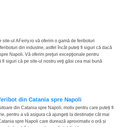
 site-ul AFerry.ro vă oferim o gamă de feriboturi
riboturi din industrie, astfel încât puteți fi siguri că dacă
a spre Napoli. Vă oferim preţuri excepţionale pentru
 fi siguri că pe site-ul nostru veţi găsi cea mai bună
 feribot din Catania spre Napoli
sitoare din Catania spre Napoli, motiv pentru care puteți fi
ie, pentru a vă asigura că ajungeți la destinație cât mai
n Catania spre Napoli care durează aproximativ o oră și