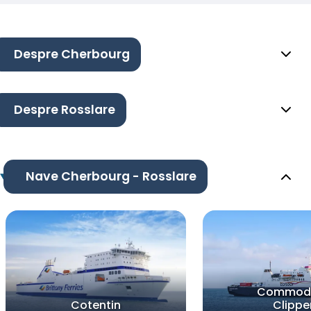
Despre Cherbourg
Despre Rosslare
Nave Cherbourg - Rosslare
Commod
Cotentin
Clippe