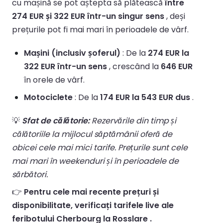
cu mașină se pot aștepta să plătească
între
274 EUR și 322 EUR într-un singur sens
, deși
prețurile pot fi mai mari în perioadele de vârf.
Mașini (inclusiv șoferul)
: De la
274 EUR la
322 EUR într-un sens
, crescând la
646 EUR
în orele de vârf.
Motociclete
: De la
174 EUR la 543 EUR dus
.
💡
Sfat de călătorie:
Rezervările din timp și
călătoriile la mijlocul săptămânii oferă de
obicei cele mai mici tarife. Prețurile sunt cele
mai mari în weekenduri și în perioadele de
sărbători.
👉
Pentru cele mai recente prețuri și
disponibilitate, verificați tarifele live ale
feribotului Cherbourg la Rosslare .