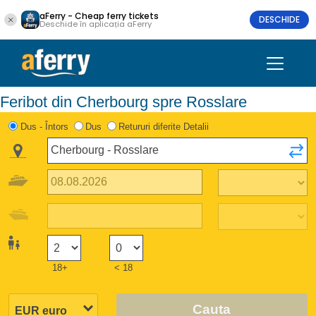
aFerry - Cheap ferry tickets
DESCHIDE
Deschide în aplicația aFerry
Feribot din Cherbourg spre Rosslare
Dus - Întors
Dus
Retururi diferite Detalii
18+
< 18
Cauta