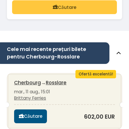
Căutare
Cele mai recente prețuri bilete
pentru Cherbourg-Rosslare
Ofertă excelentă!
Cherbourg
→
Rosslare
mar., 11 aug., 15:01
Brittany Ferries
602,00 EUR
Căutare