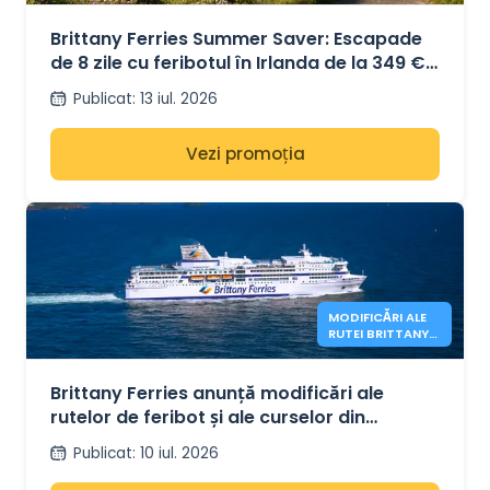
349 €
Brittany Ferries Summer Saver: Escapade
de 8 zile cu feribotul în Irlanda de la 349 €
dus-întors
Publicat
:
13 iul. 2026
Vezi promoția
MODIFICĂRI ALE
RUTEI BRITTANY
FERRIES
Brittany Ferries anunță modificări ale
rutelor de feribot și ale curselor din
toamna anului 2026
Publicat
:
10 iul. 2026