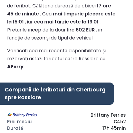
de feribot.
Călătoria durează de obicei
17 ore
45 de minute
.
Cea
mai timpurie plecare este
la 15:01
, iar cea
mai târzie este la 19:01
.
Prețurile încep de la doar
lire 602 EUR
, în
funcție de sezon și de tipul de vehicul.
Verificați cea mai recentă disponibilitate și
rezervați astăzi feribotul către Rosslare cu
AFerry
.
Companii de feriboturi din Cherbourg
spre Rosslare
Brittany Ferries
€452
17h 45min