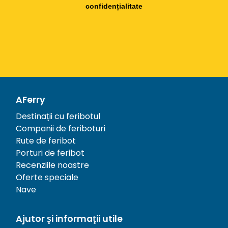
confidențialitate
AFerry
Destinații cu feribotul
Companii de feriboturi
Rute de feribot
Porturi de feribot
Recenziile noastre
Oferte speciale
Nave
Ajutor și informații utile