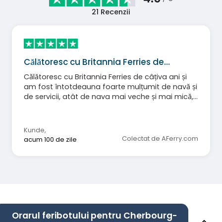
21
Recenzii
Călătoresc cu Britannia Ferries de…
Călătoresc cu Britannia Ferries de câțiva ani și
am fost întotdeauna foarte mulțumit de navă și
de servicii, atât de nava mai veche și mai mică,
Cotentin, cât și de nava modernă și mai mare,
Salamanca. Comparativ cu zborul, acest mod
de călătorie este mult mai relaxant.
Kunde
,
Colectat de AFerry.com
acum 100 de zile
Orarul feribotului pentru Cherbourg-