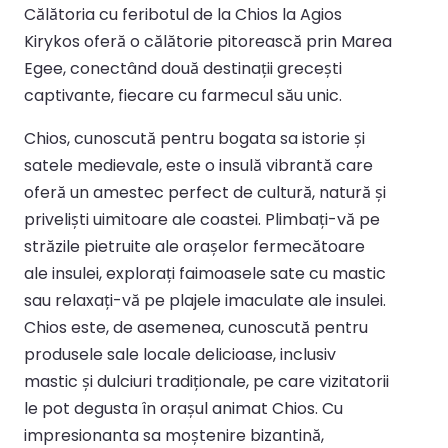
Călătoria cu feribotul de la Chios la Agios
Kirykos oferă o călătorie pitorească prin Marea
Egee, conectând două destinații grecești
captivante, fiecare cu farmecul său unic.
Chios, cunoscută pentru bogata sa istorie și
satele medievale, este o insulă vibrantă care
oferă un amestec perfect de cultură, natură și
priveliști uimitoare ale coastei. Plimbați-vă pe
străzile pietruite ale orașelor fermecătoare
ale insulei, explorați faimoasele sate cu mastic
sau relaxați-vă pe plajele imaculate ale insulei.
Chios este, de asemenea, cunoscută pentru
produsele sale locale delicioase, inclusiv
mastic și dulciuri tradiționale, pe care vizitatorii
le pot degusta în orașul animat Chios. Cu
impresionanta sa moștenire bizantină,