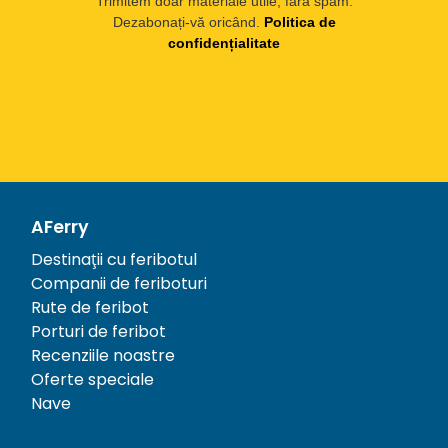
Trimitem doar materiale utile, fără spam.
Dezabonați-vă oricând.
Politica de
confidențialitate
AFerry
Destinații cu feribotul
Companii de feriboturi
Rute de feribot
Porturi de feribot
Recenziile noastre
Oferte speciale
Nave