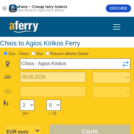
aFerry - Cheap ferry tickets
DESCHIDE
Deschide în aplicația aFerry
Chios to Agios Kirikos Ferry
Dus - Întors
Dus
Retururi diferite Detalii
18+
< 18
Cauta