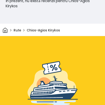
În prezent, nu există recenzii pentru Chios-Agios
Kirykos
Acasă
Rute
Chios-Agios Kirykos