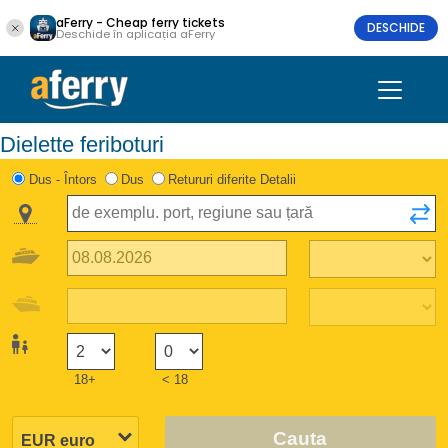
aFerry - Cheap ferry tickets
DESCHIDE
Deschide în aplicația aFerry
Dielette feriboturi
Dus - Întors
Dus
Retururi diferite Detalii
18+
< 18
Cauta