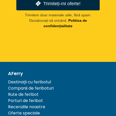
Trimiteți-mi oferte!
Trimitem doar materiale utile, fără spam.
Dezabonați-vă oricând.
Politica de
confidențialitate
AFerry
Destinații cu feribotul
Companii de feriboturi
Rute de feribot
Porturi de feribot
Recenziile noastre
Oferte speciale