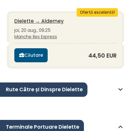
Ofertă excelentă!
Dielette
→
Alderney
joi, 20 aug., 09:25
Manche Iles Express
44,50 EUR
Căutare
Rute Către șI Dinspre Dielette
Terminale Portuare Dielette