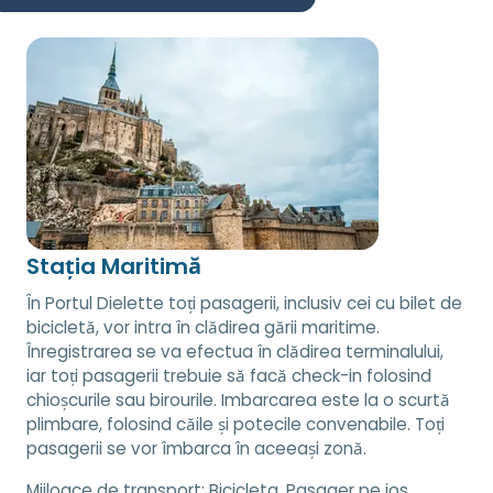
Stația Maritimă
În Portul Dielette toți pasagerii, inclusiv cei cu bilet de
bicicletă, vor intra în clădirea gării maritime.
Înregistrarea se va efectua în clădirea terminalului,
iar toți pasagerii trebuie să facă check-in folosind
chioșcurile sau birourile. Imbarcarea este la o scurtă
plimbare, folosind căile și potecile convenabile. Toți
pasagerii se vor îmbarca în aceeași zonă.
Mijloace de transport:
Bicicleta, Pasager pe jos