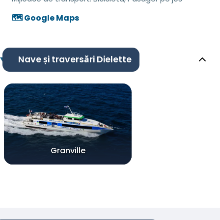
🗺️ Google Maps
Nave și traversări Dielette
Granville