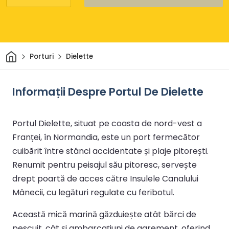
Acasă
Porturi
Dielette
Informații Despre Portul De Dielette
Portul Dielette, situat pe coasta de nord-vest a
Franței, în Normandia, este un port fermecător
cuibărit între stânci accidentate și plaje pitorești.
Renumit pentru peisajul său pitoresc, servește
drept poartă de acces către Insulele Canalului
Mânecii, cu legături regulate cu feribotul.
Această mică marină găzduiește atât bărci de
pescuit, cât și ambarcațiuni de agrement, oferind