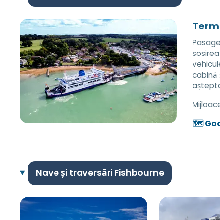
Termi
Pasager
sosirea
vehicul
cabină 
aștepta
Mijloac
🗺️ Go
Nave și traversări Fishbourne