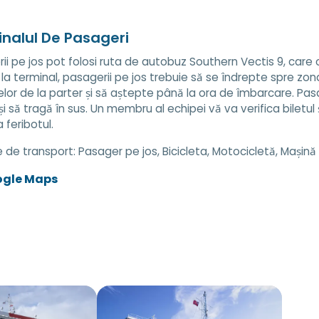
nalul De Pasageri
ii pe jos pot folosi ruta de autobuz Southern Vectis 9, care 
 la terminal, pasagerii pe jos trebuie să se îndrepte spre z
elor de la parter și să aștepte până la ora de îmbarcare. Pasa
și să tragă în sus. Un membru al echipei vă va verifica bilet
 feribotul.
e de transport:
Pasager pe jos, Bicicleta, Motocicletă, Mașin
ogle Maps