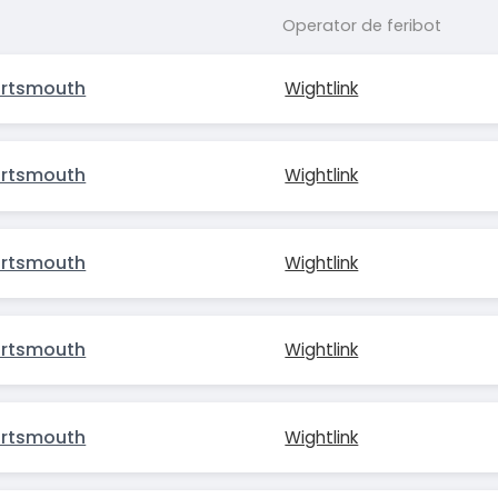
Operator de feribot
ortsmouth
Wightlink
ortsmouth
Wightlink
ortsmouth
Wightlink
ortsmouth
Wightlink
ortsmouth
Wightlink