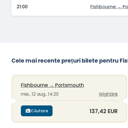
21:00
Fishbourne → P
Cele mai recente prețuri bilete pentru F
Fishbourne
→
Portsmouth
mie., 12 aug., 14:20
Wightlink
137,42 EUR
Căutare