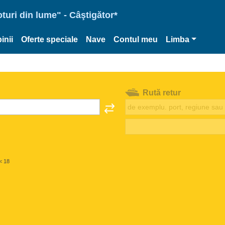
oturi din lume" - Câştigător*
inii
Oferte speciale
Nave
Contul meu
Limba
Rută retur
< 18