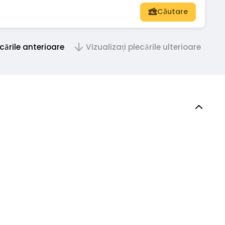
Căutare
cările anterioare
Vizualizați plecările ulterioare