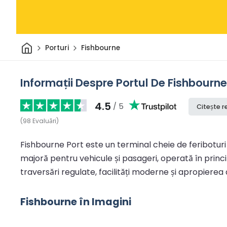
Acasă
Porturi
Fishbourne
Informații Despre Portul De Fishbourne
4.5
/ 5
Citește r
(
98
Evaluări
)
Fishbourne Port este un terminal cheie de feriboturi
majoră pentru vehicule și pasageri, operată în princip
traversări regulate, facilități moderne și apropierea 
Fishbourne în Imagini