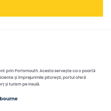
inent prin Portsmouth. Acesta servește ca o poartă
ciente și împrejurimile pitorești, portul oferă
ț și turism pe insulă.
hbourne