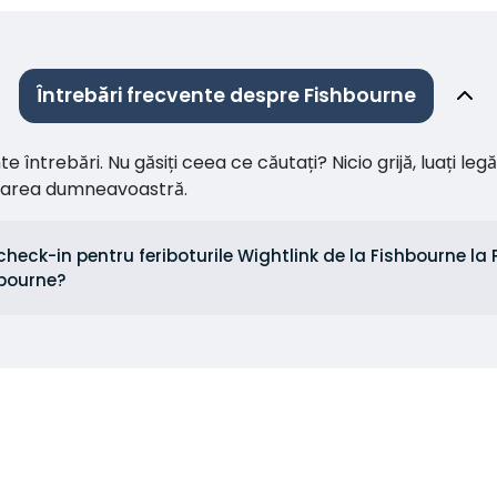
Întrebări frecvente despre Fishbourne
întrebări. Nu găsiți ceea ce căutați? Nicio grijă, luați leg
citarea dumneavoastră.
check-in pentru feriboturile Wightlink de la Fishbourne la
hbourne?