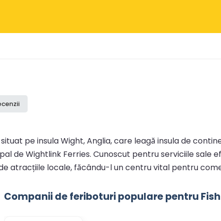
ecenzii
 situat pe insula Wight, Anglia, care leagă insula de cont
al de Wightlink Ferries. Cunoscut pentru serviciile sale efi
de atracțiile locale, făcându-l un centru vital pentru comer
Companii de feriboturi populare pentru Fis