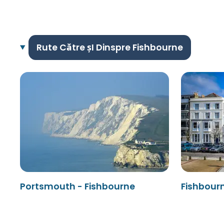
Rute Către șI Dinspre Fishbourne
Portsmouth - Fishbourne
Fishbour