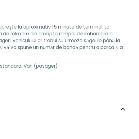
oprește la aproximativ 15 minute de terminal. La
ona de relaxare din dreapta rampei de îmbarcare a
gerii vehiculului ar trebui să urmeze săgețile până la
ul și vă va spune un număr de bandă pentru a parca și a
ă standard, Van (pasager)