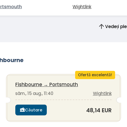
ortsmouth
Wightlink
Vedeți ple
ishbourne
Ofertă excelentă!
Fishbourne
→
Portsmouth
sâm., 15 aug., 11:40
Wightlink
48,14 EUR
Căutare