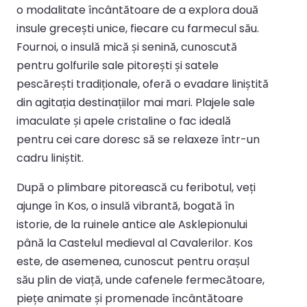
o modalitate încântătoare de a explora două
insule grecești unice, fiecare cu farmecul său.
Fournoi, o insulă mică și senină, cunoscută
pentru golfurile sale pitorești și satele
pescărești tradiționale, oferă o evadare liniștită
din agitația destinațiilor mai mari. Plajele sale
imaculate și apele cristaline o fac ideală
pentru cei care doresc să se relaxeze într-un
cadru liniștit.
După o plimbare pitorească cu feribotul, veți
ajunge în Kos, o insulă vibrantă, bogată în
istorie, de la ruinele antice ale Asklepionului
până la Castelul medieval al Cavalerilor. Kos
este, de asemenea, cunoscut pentru orașul
său plin de viață, unde cafenele fermecătoare,
piețe animate și promenade încântătoare