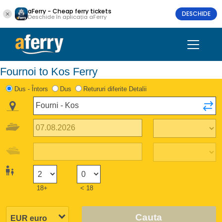
aFerry - Cheap ferry tickets
DESCHIDE
Deschide în aplicația aFerry
Fournoi to Kos Ferry
Dus - Întors
Dus
Retururi diferite Detalii
18+
< 18
Cauta