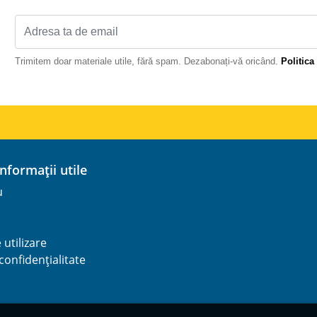
Trimitem doar materiale utile, fără spam. Dezabonați-vă oricând.
Politica
 informații utile
u
utilizare
 confidențialitate