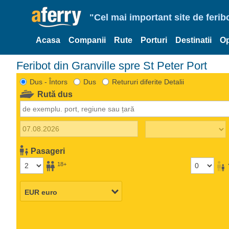
"Cel mai important site de ferib
Acasa
Companii
Rute
Porturi
Destinatii
Op
Feribot din Granville spre St Peter Port
Dus - Întors
Dus
Retururi diferite Detalii
Rută dus
Pasageri
18+