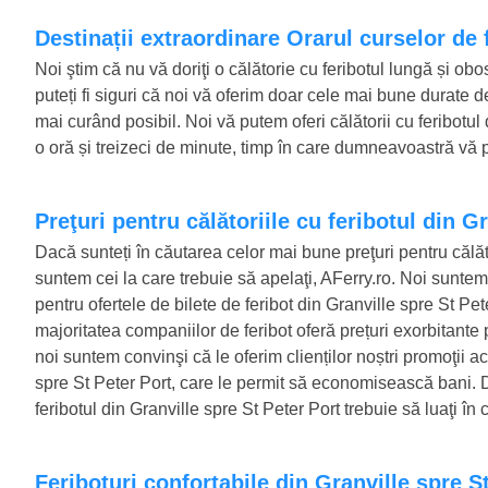
Destinații extraordinare Orarul curselor de 
Noi ştim că nu vă doriţi o călătorie cu feribotul lungă și ob
puteți fi siguri că noi vă oferim doar cele mai bune durate d
mai curând posibil. Noi vă putem oferi călătorii cu feribotu
o oră și treizeci de minute, timp în care dumneavoastră vă pu
Preţuri pentru călătoriile cu feribotul din G
Dacă sunteți în căutarea celor mai bune preţuri pentru călăto
suntem cei la care trebuie să apelaţi, AFerry.ro. Noi suntem 
pentru ofertele de bilete de feribot din Granville spre St Pet
majoritatea companiilor de feribot oferă prețuri exorbitante p
noi suntem convinşi că le oferim clienților noștri promoţii ac
spre St Peter Port, care le permit să economisească bani. D
feribotul din Granville spre St Peter Port trebuie să luaţi î
Feriboturi confortabile din Granville spre S