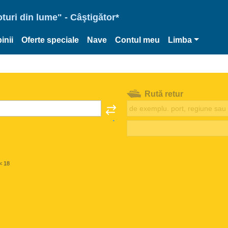
oturi din lume" - Câştigător*
inii
Oferte speciale
Nave
Contul meu
Limba
Rută retur
< 18