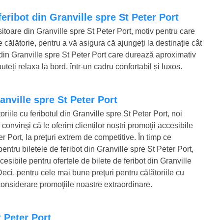
feribot din Granville spre St Peter Port
ositoare din Granville spre St Peter Port, motiv pentru care
e călătorie, pentru a vă asigura că ajungeți la destinație cât
l din Granville spre St Peter Port care durează aproximativ
teți relaxa la bord, într-un cadru confortabil și luxos.
ranville spre St Peter Port
riile cu feribotul din Granville spre St Peter Port, noi
convinşi că le oferim clienților noștri promoţii accesibile
er Port, la preţuri extrem de competitive. În timp ce
entru biletele de feribot din Granville spre St Peter Port,
cesibile pentru ofertele de bilete de feribot din Granville
eci, pentru cele mai bune preţuri pentru călătoriile cu
n considerare promoţiile noastre extraordinare.
t Peter Port