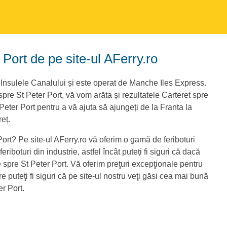
r Port de pe site-ul AFerry.ro
 Insulele Canalului și este operat de Manche Iles Express.
spre St Peter Port, vă vom arăta și rezultatele Carteret spre
 Peter Port pentru a vă ajuta să ajungeți de la Franta la
eț.
Port? Pe site-ul AFerry.ro vă oferim o gamă de feriboturi
riboturi din industrie, astfel încât puteți fi siguri că dacă
le spre St Peter Port. Vă oferim preţuri excepţionale pentru
re puteţi fi siguri că pe site-ul nostru veţi găsi cea mai bună
er Port.