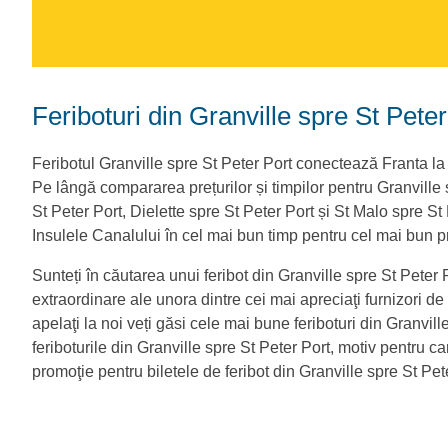
Feriboturi din Granville spre St Pete
Feribotul Granville spre St Peter Port conectează Franta la
Pe lângă compararea prețurilor și timpilor pentru Granville 
St Peter Port, Dielette spre St Peter Port și St Malo spre St
Insulele Canalului în cel mai bun timp pentru cel mai bun pr
Sunteți în căutarea unui feribot din Granville spre St Peter 
extraordinare ale unora dintre cei mai apreciaţi furnizori de fe
apelaţi la noi veți găsi cele mai bune feriboturi din Granvil
feriboturile din Granville spre St Peter Port, motiv pentru ca
promoţie pentru biletele de feribot din Granville spre St Pet