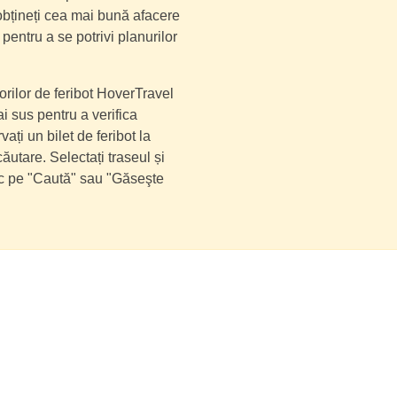
 obțineți cea mai bună afacere
 pentru a se potrivi planurilor
orilor de feribot HoverTravel
i sus pentru a verifica
vați un bilet de feribot la
utare. Selectați traseul și
lic pe "Caută" sau "Găseşte