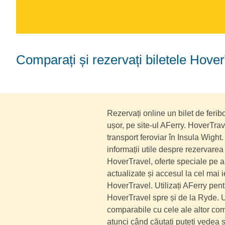
Comparați și rezervați biletele Hov
Rezervați online un bilet de ferib
ușor, pe site-ul AFerry. HoverTra
transport feroviar în Insula Wigh
informații utile despre rezervarea 
HoverTravel, oferte speciale pe a
actualizate și accesul la cel mai i
HoverTravel. Utilizați AFerry pen
HoverTravel spre și de la Ryde. 
comparabile cu cele ale altor comp
atunci când căutați puteți vedea 