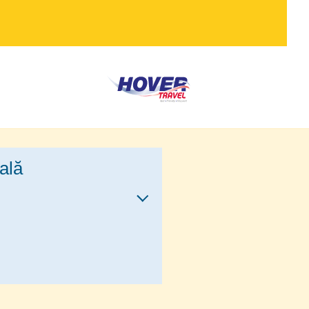
ală
: