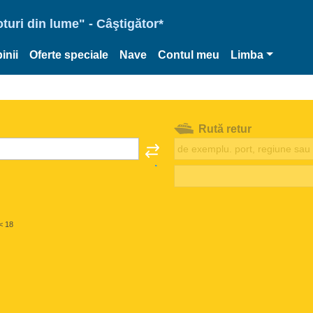
oturi din lume" - Câştigător*
inii
Oferte speciale
Nave
Contul meu
Limba
Rută retur
< 18