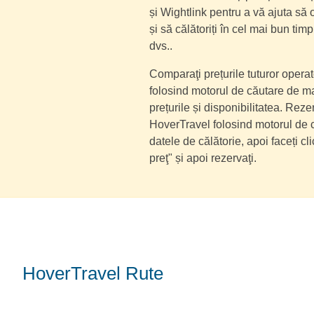
și Wightlink pentru a vă ajuta să
și să călătoriți în cel mai bun timp
dvs..
Comparaţi prețurile tuturor operat
folosind motorul de căutare de ma
prețurile și disponibilitatea. Rezer
HoverTravel folosind motorul de că
datele de călătorie, apoi faceți c
preţ" și apoi rezervaţi.
HoverTravel Rute