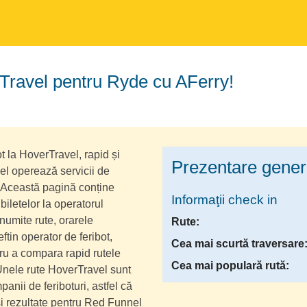
erTravel pentru Ryde cu AFerry!
ot la HoverTravel, rapid și
Prezentare gener
vel operează servicii de
t. Această pagină conține
Informaţii check in
biletelor la operatorul
numite rute, orarele
Rute:
eftin operator de feribot,
Cea mai scurtă traversare
tru a compara rapid rutele
Cea mai populară rută:
Unele rute HoverTravel sunt
anii de feriboturi, astfel că
și rezultate pentru Red Funnel