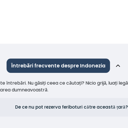
Întrebări frecvente despre Indonezia
întrebări. Nu găsiți ceea ce căutați? Nicio grijă, luați leg
citarea dumneavoastră.
De ce nu pot rezerva feriboturi către această țară?