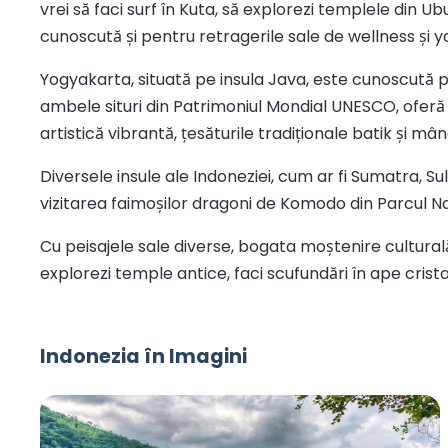
vrei să faci surf în Kuta, să explorezi templele din U
cunoscută și pentru retragerile sale de wellness și yo
Yogyakarta, situată pe insula Java, este cunoscută 
ambele situri din Patrimoniul Mondial UNESCO, oferă
artistică vibrantă, țesăturile tradiționale batik și m
Diversele insule ale Indoneziei, cum ar fi Sumatra, S
vizitarea faimoșilor dragoni de Komodo din Parcul Na
Cu peisajele sale diverse, bogata moștenire culturală
explorezi temple antice, faci scufundări în ape crist
Indonezia în Imagini