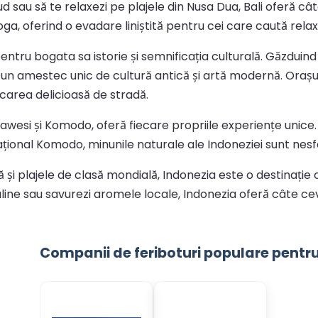
bud sau să te relaxezi pe plajele din Nusa Dua, Bali oferă c
ga, oferind o evadare liniștită pentru cei care caută relaxa
pentru bogata sa istorie și semnificația culturală. Găzd
 un amestec unic de cultură antică și artă modernă. Oraș
âncarea delicioasă de stradă.
ulawesi și Komodo, oferă fiecare propriile experiențe unice.
țional Komodo, minunile naturale ale Indoneziei sunt nesfâ
 și plajele de clasă mondială, Indonezia este o destinație
aline sau savurezi aromele locale, Indonezia oferă câte ce
Companii de feriboturi populare pentr