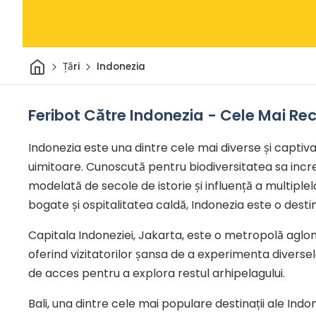
Acasă
Țări
Indonezia
Feribot Către Indonezia - Cele Mai Rec
Indonezia este una dintre cele mai diverse și captivan
uimitoare. Cunoscută pentru biodiversitatea sa incredi
modelată de secole de istorie și influență a multiplelo
bogate și ospitalitatea caldă, Indonezia este o destin
Capitala Indoneziei, Jakarta, este o metropolă aglom
oferind vizitatorilor șansa de a experimenta diversele
de acces pentru a explora restul arhipelagului.
Bali, una dintre cele mai populare destinații ale Indo