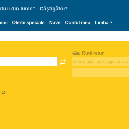
oturi din lume" - Câştigător*
inii
Oferte speciale
Nave
Contul meu
Limba
Rută retur
< 18