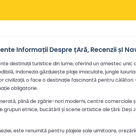
ente Informații Despre țAră, Recenzii șI Na
te destinații turistice din lume, oferind un amestec unic de
bilă, Indonezia găzduiește plaje imaculate, jungle luxuriant
r civilizații, o face o destinație fascinantă pentru călător
ație obligatorie.
erată, plină de zgârie-nori moderni, centre comerciale și
 grupuri etnice, bucătării și scene artistice ale țării. Deși
neziei, este renumită pentru plajele sale uimitoare, orezări