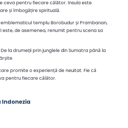
âte ceva pentru fiecare călător. Insula este
re și îmbogățire spirituală.
uind emblematicul templu Borobudur și Prambanan,
ul este, de asemenea, renumit pentru scena sa
 De la drumeții prin junglele din Sumatra până la
rșite.
 care promite o experiență de neuitat. Fie că
va pentru fiecare călător.
u Indonezia