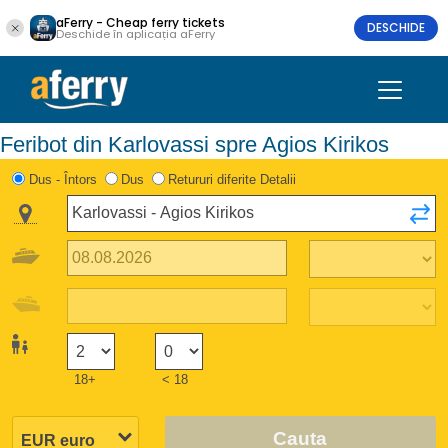
aFerry - Cheap ferry tickets
DESCHIDE
Deschide în aplicația aFerry
Feribot din Karlovassi spre Agios Kirikos
Dus - Întors
Dus
Retururi diferite Detalii
18+
< 18
Cauta