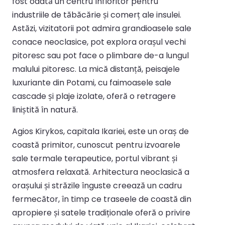
fost odată un centru înfloritor pentru
industriile de tăbăcărie și comerț ale insulei.
Astăzi, vizitatorii pot admira grandioasele sale
conace neoclasice, pot explora orașul vechi
pitoresc sau pot face o plimbare de-a lungul
malului pitoresc. La mică distanță, peisajele
luxuriante din Potami, cu faimoasele sale
cascade și plaje izolate, oferă o retragere
liniștită în natură.
Agios Kirykos, capitala Ikariei, este un oraș de
coastă primitor, cunoscut pentru izvoarele
sale termale terapeutice, portul vibrant și
atmosfera relaxată. Arhitectura neoclasică a
orașului și străzile înguste creează un cadru
fermecător, în timp ce traseele de coastă din
apropiere și satele tradiționale oferă o privire