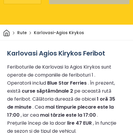
Acasă
Rute
Karlovasi-Agios Kirykos
Karlovasi Agios Kirykos Feribot
Feriboturile de Karlovasi la Agios Kirykos sunt
operate de companiile de feriboturi 1 .
Operatorii includ
Blue Star Ferries
.
În prezent,
există
curse săptămânale 2
pe această rută
de feribot.
Călătoria durează de obicei
1 oră 35
de minute
.
Cea
mai timpurie plecare este la
17:00
, iar cea
mai târzie este la 17:00
.
Prețurile încep de la doar
lire 47 EUR
, în funcție
de sezon și de tipul de vehicul.