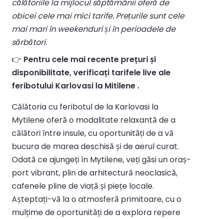
călătoriile la mijlocul săptămânii oferă de
obicei cele mai mici tarife. Prețurile sunt cele
mai mari în weekenduri și în perioadele de
sărbători.
👉
Pentru cele mai recente prețuri și
disponibilitate, verificați tarifele live ale
feribotului Karlovasi la Mitilene .
Călătoria cu feribotul de la Karlovasi la
Mytilene oferă o modalitate relaxantă de a
călători între insule, cu oportunități de a vă
bucura de marea deschisă și de aerul curat.
Odată ce ajungeți în Mytilene, veți găsi un oraș-
port vibrant, plin de arhitectură neoclasică,
cafenele pline de viață și piețe locale.
Așteptați-vă la o atmosferă primitoare, cu o
mulțime de oportunități de a explora repere