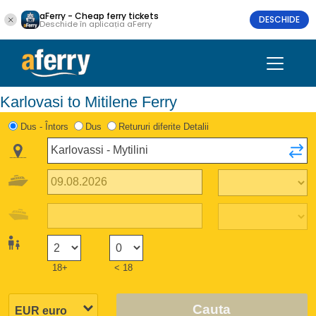
aFerry - Cheap ferry tickets
DESCHIDE
Deschide în aplicația aFerry
Karlovasi to Mitilene Ferry
Dus - Întors
Dus
Retururi diferite Detalii
18+
< 18
Cauta