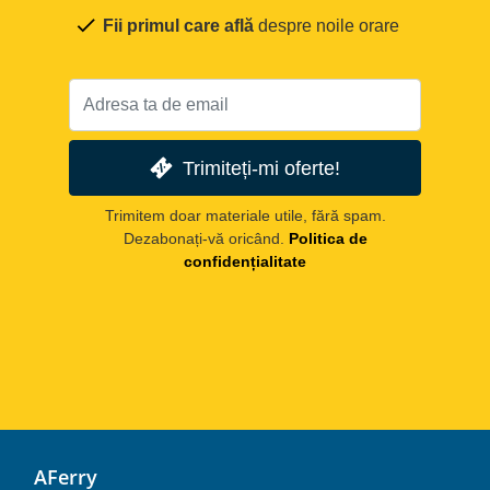
Fii primul care află
despre noile orare
Trimiteți-mi oferte!
Trimitem doar materiale utile, fără spam.
Dezabonați-vă oricând.
Politica de
confidențialitate
AFerry