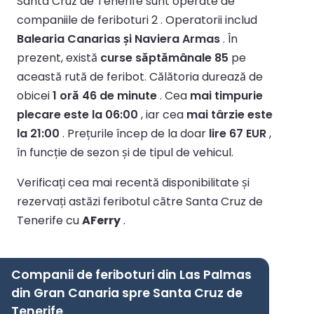
Santa Cruz de Tenerife sunt operate de
companiile de feriboturi 2 .
Operatorii includ
Balearia Canarias și Naviera Armas
.
În
prezent, există
curse săptămânale 85
pe
această rută de feribot.
Călătoria durează de
obicei
1 oră 46 de minute
.
Cea
mai timpurie
plecare este la 06:00
, iar cea
mai târzie este
la 21:00
.
Prețurile încep de la doar
lire 67 EUR
,
în funcție de sezon și de tipul de vehicul.
Verificați cea mai recentă disponibilitate și
rezervați astăzi feribotul către Santa Cruz de
Tenerife cu
AFerry
.
Companii de feriboturi din Las Palmas
din Gran Canaria spre Santa Cruz de
Tenerife