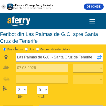
aFerry - Cheap ferry tickets
DESCHIDE
Deschide în aplicația aFerry
Feribot din Las Palmas de G.C. spre Santa
Cruz de Tenerife
Dus - Întors
Dus
Retururi diferite Detalii
18+
< 18