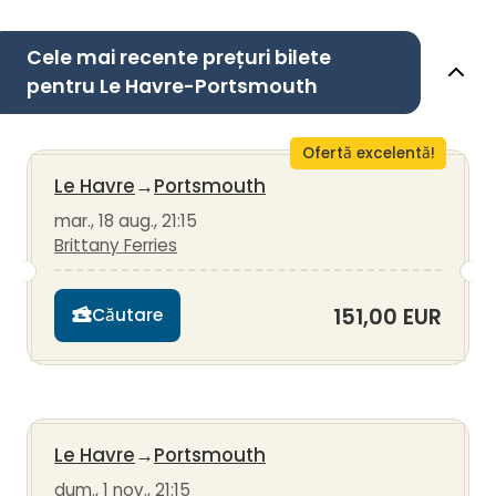
Cele mai recente prețuri bilete
pentru Le Havre-Portsmouth
Ofertă excelentă!
Le Havre
→
Portsmouth
mar., 18 aug., 21:15
Brittany Ferries
151,00 EUR
Căutare
Le Havre
→
Portsmouth
dum., 1 nov., 21:15