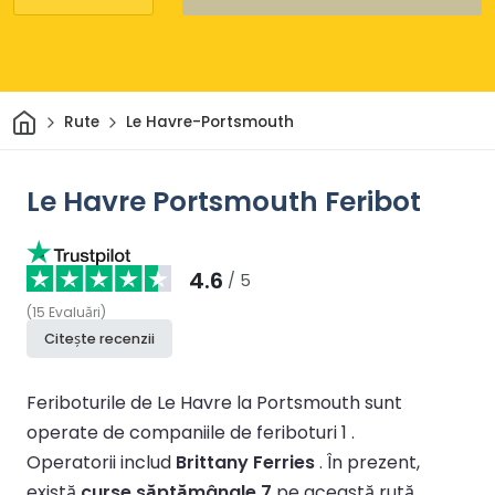
Acasă
Rute
Le Havre-Portsmouth
Le Havre Portsmouth Feribot
4.6
/ 5
(
15
Evaluări
)
Citește recenzii
Feriboturile de Le Havre la Portsmouth sunt
operate de companiile de feriboturi 1 .
Operatorii includ
Brittany Ferries
.
În prezent,
există
curse săptămânale 7
pe această rută