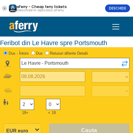
aFerry - Cheap ferry tickets
DESCHIDE
Deschide în aplicația aFerry
Feribot din Le Havre spre Portsmouth
Dus - Întors
Dus
Retururi diferite Detalii
18+
< 18
Cauta