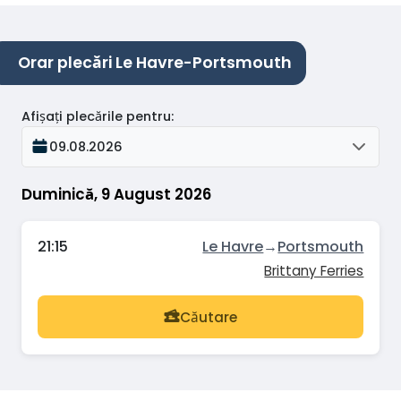
Orar plecări Le Havre-Portsmouth
Afișați plecările pentru
:
09.08.2026
Duminică, 9 August 2026
21:15
Le Havre
→
Portsmouth
Brittany Ferries
Căutare