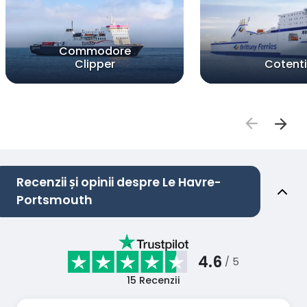
Commodore
Clipper
Cotent
Recenzii și opinii despre Le Havre-
Portsmouth
4.6
/ 5
15
Recenzii