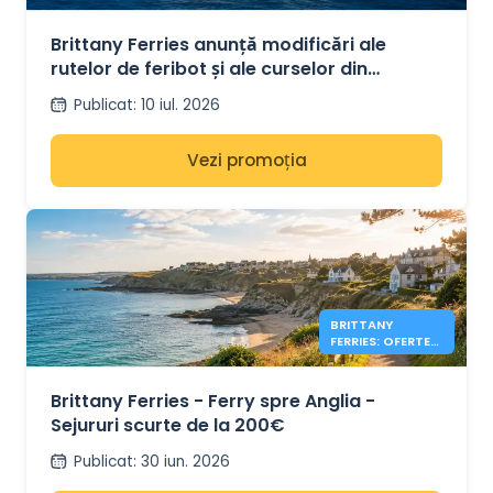
FERRIES
Brittany Ferries anunță modificări ale
rutelor de feribot și ale curselor din
toamna anului 2026
Publicat
:
10 iul. 2026
Vezi promoția
BRITTANY
FERRIES: OFERTE
ANGLIA DE LA
200€
Brittany Ferries - Ferry spre Anglia -
Sejururi scurte de la 200€
Publicat
:
30 iun. 2026