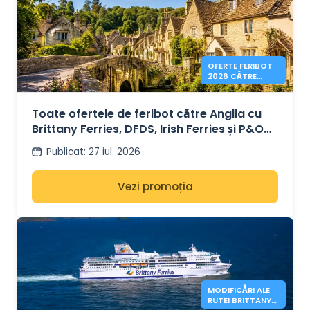
OFERTE FERIBOT
2026 CĂTRE
ANGLIA DE LA 41€
Toate ofertele de feribot către Anglia cu
Brittany Ferries, DFDS, Irish Ferries și P&O
Ferries – de la 41€
Publicat
:
27 iul. 2026
Vezi promoția
MODIFICĂRI ALE
RUTEI BRITTANY