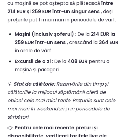
cu mașină se pot aștepta să plătească
între
214 EUR și 259 EUR într-un singur sens
, deși
prețurile pot fi mai mari în perioadele de vârf.
Mașini (inclusiv șoferul)
: De la
214 EUR la
259 EUR într-un sens
, crescând la
364 EUR
în orele de vârf.
Excursii de o zi
: De la
408 EUR
pentru o
mașină și pasageri.
💡
Sfat de călătorie:
Rezervările din timp și
călătoriile la mijlocul săptămânii oferă de
obicei cele mai mici tarife. Prețurile sunt cele
mai mari în weekenduri și în perioadele de
sărbători.
👉
Pentru cele mai recente prețuri și
disponibilitate, verificați tarifele live ale