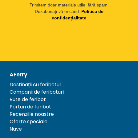
Trimitem doar materiale utile, fără spam.
Dezabonați-vă oricând.
Politica de
confidențialitate
AFerry
Destinații cu feribotul
Companii de feriboturi
Rute de feribot
Porturi de feribot
Recenziile noastre
Oferte speciale
Nave