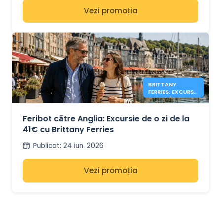
Vezi promoția
BRITTANY
FERRIES: EXCURSII
DE O ZI ÎN ANGLIA
DE LA 41€
Feribot către Anglia: Excursie de o zi de la
41€ cu Brittany Ferries
Publicat
:
24 iun. 2026
Vezi promoția