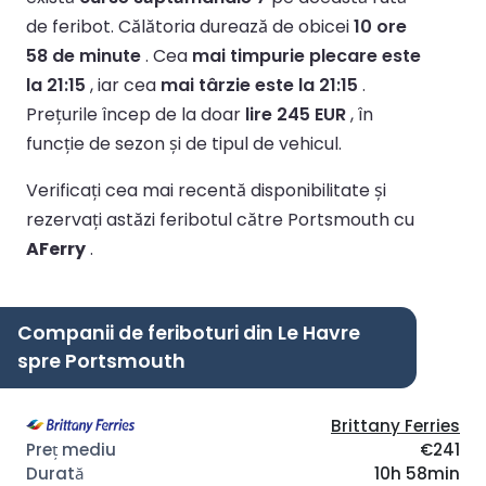
de feribot.
Călătoria durează de obicei
10 ore
58 de minute
.
Cea
mai timpurie plecare este
la 21:15
, iar cea
mai târzie este la 21:15
.
Prețurile încep de la doar
lire 245 EUR
, în
funcție de sezon și de tipul de vehicul.
Verificați cea mai recentă disponibilitate și
rezervați astăzi feribotul către Portsmouth cu
AFerry
.
Companii de feriboturi din Le Havre
spre Portsmouth
Brittany Ferries
€241
10h 58min