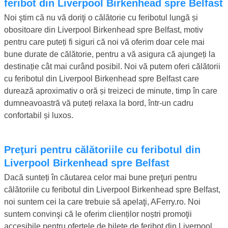
feribot din Liverpool Birkenhead spre Belfast
Noi ştim că nu vă doriţi o călătorie cu feribotul lungă și
obositoare din Liverpool Birkenhead spre Belfast, motiv
pentru care puteți fi siguri că noi vă oferim doar cele mai
bune durate de călătorie, pentru a vă asigura că ajungeți la
destinație cât mai curând posibil. Noi vă putem oferi călătorii
cu feribotul din Liverpool Birkenhead spre Belfast care
durează aproximativ o oră și treizeci de minute, timp în care
dumneavoastră vă puteți relaxa la bord, într-un cadru
confortabil și luxos.
Preţuri pentru călătoriile cu feribotul din
Liverpool Birkenhead spre Belfast
Dacă sunteți în căutarea celor mai bune preţuri pentru
călătoriile cu feribotul din Liverpool Birkenhead spre Belfast,
noi suntem cei la care trebuie să apelaţi, AFerry.ro. Noi
suntem convinşi că le oferim clienților noștri promoţii
accesibile pentru ofertele de bilete de feribot din Liverpool