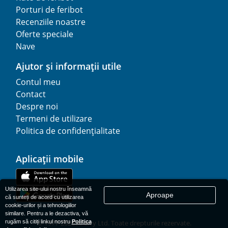
Porturi de feribot
Recenziile noastre
Oferte speciale
Nave
Ajutor și informații utile
Contul meu
Contact
Despre noi
Termeni de utilizare
Politica de confidențialitate
Aplicații mobile
Utilizarea site-ului nostru înseamnă
Aproape
că sunteți de acord cu utilizarea
cookie-urilor și a tehnologiilor
similare. Pentru a le dezactiva, vă
rugăm să citiți linkul nostru
Politica
© 1977-
2026
AFerry Ltd. Toate drepturile rezervate.