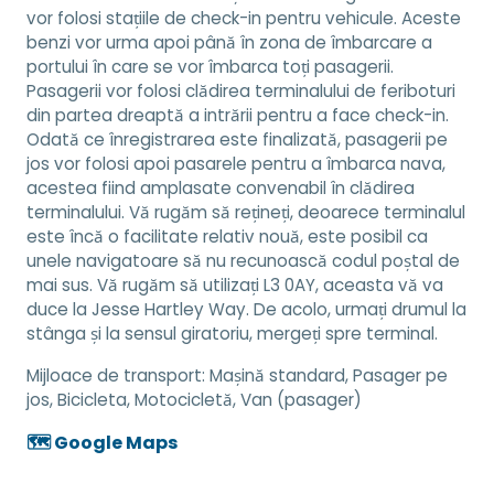
vor folosi stațiile de check-in pentru vehicule. Aceste
benzi vor urma apoi până în zona de îmbarcare a
portului în care se vor îmbarca toți pasagerii.
Pasagerii vor folosi clădirea terminalului de feriboturi
din partea dreaptă a intrării pentru a face check-in.
Odată ce înregistrarea este finalizată, pasagerii pe
jos vor folosi apoi pasarele pentru a îmbarca nava,
acestea fiind amplasate convenabil în clădirea
terminalului. Vă rugăm să rețineți, deoarece terminalul
este încă o facilitate relativ nouă, este posibil ca
unele navigatoare să nu recunoască codul poștal de
mai sus. Vă rugăm să utilizați L3 0AY, aceasta vă va
duce la Jesse Hartley Way. De acolo, urmați drumul la
stânga și la sensul giratoriu, mergeți spre terminal.
Mijloace de transport:
Mașină standard, Pasager pe
jos, Bicicleta, Motocicletă, Van (pasager)
🗺️ Google Maps