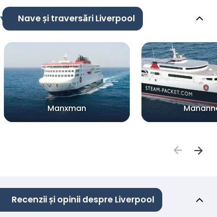
Nave și traversări Liverpool
Manxman
Manann
Recenzii și opinii despre Liverpool