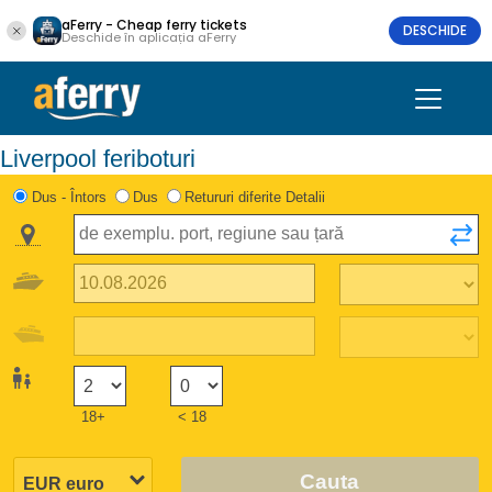
aFerry - Cheap ferry tickets
DESCHIDE
Deschide în aplicația aFerry
Liverpool feriboturi
Dus - Întors
Dus
Retururi diferite Detalii
18+
< 18
Cauta