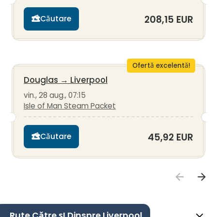
208,15 EUR
Căutare
Ofertă excelentă!
Douglas
→
Liverpool
vin., 28 aug., 07:15
Isle of Man Steam Packet
45,92 EUR
Căutare
Rute Către șI Dinspre Liverpool