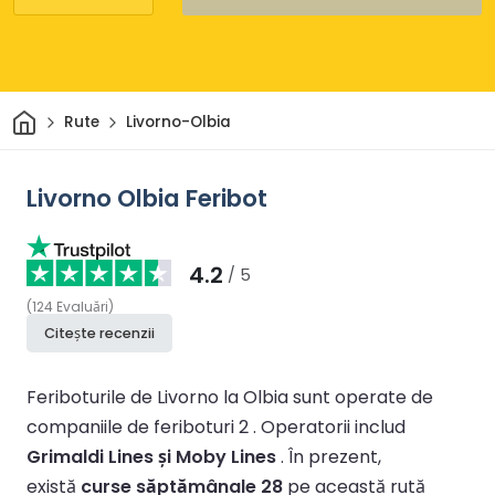
Acasă
Rute
Livorno-Olbia
Livorno Olbia Feribot
4.2
/ 5
(
124
Evaluări
)
Citește recenzii
Feriboturile de Livorno la Olbia sunt operate de
companiile de feriboturi 2 .
Operatorii includ
Grimaldi Lines și Moby Lines
.
În prezent,
există
curse săptămânale 28
pe această rută