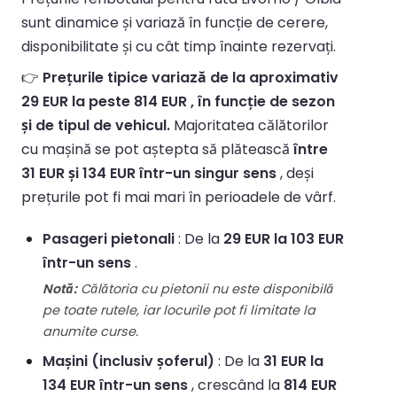
sunt dinamice și variază în funcție de cerere,
disponibilitate și cu cât timp înainte rezervați.
👉
Prețurile tipice variază de la aproximativ
29 EUR la peste 814 EUR , în funcție de sezon
și de tipul de vehicul.
Majoritatea călătorilor
cu mașină se pot aștepta să plătească
între
31 EUR și 134 EUR într-un singur sens
, deși
prețurile pot fi mai mari în perioadele de vârf.
Pasageri pietonali
: De la
29 EUR la 103 EUR
într-un sens
.
Notă:
Călătoria cu pietonii nu este disponibilă
pe toate rutele, iar locurile pot fi limitate la
anumite curse.
Mașini (inclusiv șoferul)
: De la
31 EUR la
134 EUR într-un sens
, crescând la
814 EUR