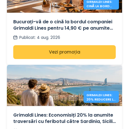
GRIMALDI LINES:
CINĂ LA BORD
14,90 €
Bucurați-vă de o cină la bordul companiei
Grimaldi Lines pentru 14,90 € pe anumite
rute
Publicat
:
4 aug. 2026
Vezi promoția
GRIMALDI LINES:
20% REDUCERE LA
FERIBOTURILE DIN
MEDITERANA
Grimaldi Lines: Economisiți 20% la anumite
traversări cu feribotul către Sardinia, Sicilia
și Spania