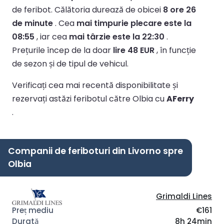
de feribot.
Călătoria durează de obicei
8 ore 26
de minute
.
Cea
mai timpurie plecare este la
08:55
, iar cea
mai târzie este la 22:30
.
Prețurile încep de la doar
lire 48 EUR
, în funcție
de sezon și de tipul de vehicul.
Verificați cea mai recentă disponibilitate și
rezervați astăzi feribotul către Olbia cu
AFerry
.
Companii de feriboturi din Livorno spre
Olbia
Grimaldi Lines
€161
8h 24min