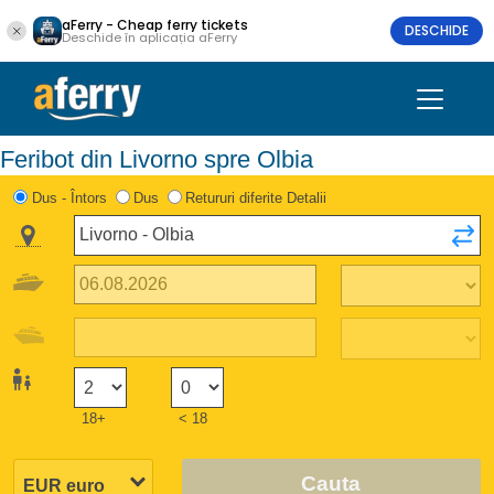
aFerry - Cheap ferry tickets
DESCHIDE
Deschide în aplicația aFerry
Feribot din Livorno spre Olbia
Dus - Întors
Dus
Retururi diferite Detalii
18+
< 18
Cauta