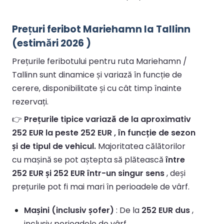
Prețuri feribot Mariehamn la Tallinn
(estimări 2026 )
Prețurile feribotului pentru ruta Mariehamn /
Tallinn sunt dinamice și variază în funcție de
cerere, disponibilitate și cu cât timp înainte
rezervați.
👉
Prețurile tipice variază de la aproximativ
252 EUR la peste 252 EUR , în funcție de sezon
și de tipul de vehicul.
Majoritatea călătorilor
cu mașină se pot aștepta să plătească
între
252 EUR și 252 EUR într-un singur sens
, deși
prețurile pot fi mai mari în perioadele de vârf.
Mașini (inclusiv șofer)
: De la
252 EUR dus
,
inclusiv perioadele de vârf.