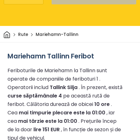
Acasă
Rute
Mariehamn-Tallinn
Mariehamn Tallinn Feribot
Feriboturile de Mariehamn la Tallinn sunt
operate de companiile de feriboturi 1 .
Operatorii includ
Tallink Silja
.
În prezent, există
curse săptămânale 4
pe această rută de
feribot.
Călătoria durează de obicei
10 ore
.
Cea
mai timpurie plecare este la 01:00
, iar
cea
mai târzie este la 01:00
.
Prețurile încep
de la doar
lire 151 EUR
, în funcție de sezon și de
tipul de vehicul.