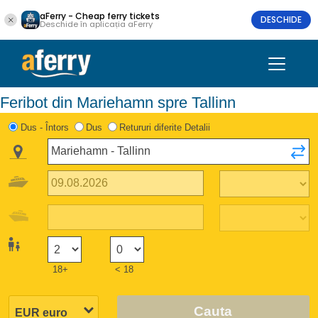
aFerry - Cheap ferry tickets
DESCHIDE
Deschide în aplicația aFerry
Feribot din Mariehamn spre Tallinn
Dus - Întors
Dus
Retururi diferite Detalii
18+
< 18
Cauta