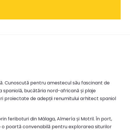
ană. Cunoscută pentru amestecul său fascinant de
a spaniolă, bucătăria nord-africană și plaje
i proiectate de adepții renumitului arhitect spaniol
 feriboturi din Málaga, Almería și Motril. În port,
e o poartă convenabilă pentru explorarea siturilor