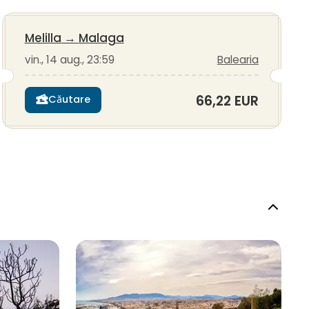
Melilla
→
Malaga
vin., 14 aug., 23:59
Balearia
66,22 EUR
Căutare