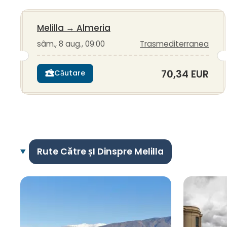
Melilla
→
Almeria
sâm., 8 aug., 09:00
Trasmediterranea
70,34 EUR
Căutare
Rute Către șI Dinspre Melilla