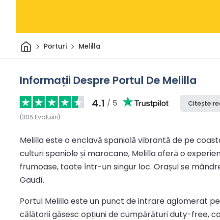
Acasă
Porturi
Melilla
Informații Despre Portul De Melilla
4.1
/ 5
Citește re
(
305
Evaluări
)
Melilla este o enclavă spaniolă vibrantă de pe coas
culturi spaniole și marocane, Melilla oferă o experie
frumoase, toate într-un singur loc. Orașul se mândre
Gaudí.
Portul Melilla este un punct de intrare aglomerat pen
călătorii găsesc opțiuni de cumpărături duty-free, c