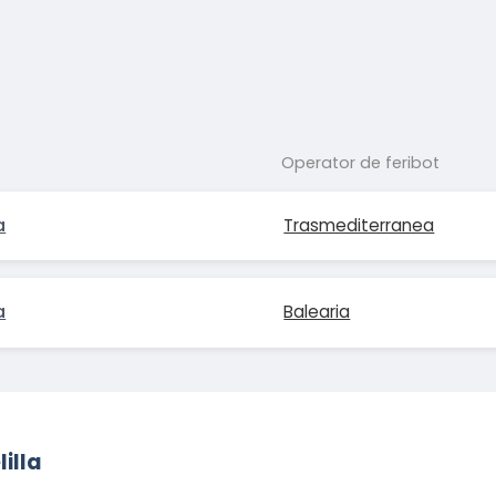
Operator de feribot
a
Trasmediterranea
a
Balearia
illa