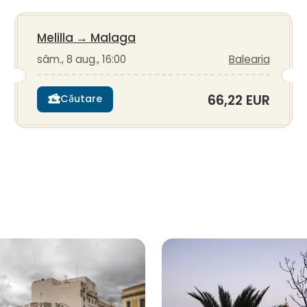
Melilla
→
Malaga
sâm., 8 aug., 16:00
Balearia
66,22 EUR
Căutare