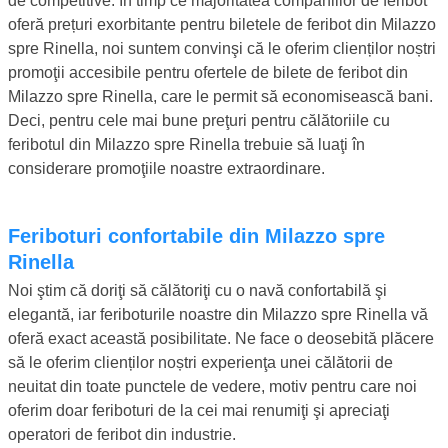
de competitive. În timp ce majoritatea companiilor de feribot
oferă prețuri exorbitante pentru biletele de feribot din Milazzo
spre Rinella, noi suntem convinşi că le oferim clienților noștri
promoţii accesibile pentru ofertele de bilete de feribot din
Milazzo spre Rinella, care le permit să economisească bani.
Deci, pentru cele mai bune preţuri pentru călătoriile cu
feribotul din Milazzo spre Rinella trebuie să luaţi în
considerare promoţiile noastre extraordinare.
Feriboturi confortabile din Milazzo spre
Rinella
Noi ştim că doriţi să călătoriţi cu o navă confortabilă şi
elegantă, iar feriboturile noastre din Milazzo spre Rinella vă
oferă exact această posibilitate. Ne face o deosebită plăcere
să le oferim clienților noștri experienţa unei călătorii de
neuitat din toate punctele de vedere, motiv pentru care noi
oferim doar feriboturi de la cei mai renumiţi şi apreciaţi
operatori de feribot din industrie.