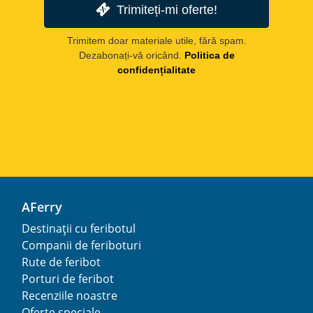
Trimiteți-mi oferte!
Trimitem doar materiale utile, fără spam.
Dezabonați-vă oricând.
Politica de
confidențialitate
AFerry
Destinații cu feribotul
Companii de feriboturi
Rute de feribot
Porturi de feribot
Recenziile noastre
Oferte speciale