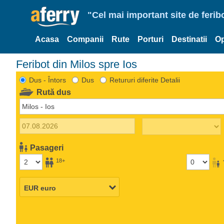
"Cel mai important site de ferib
Acasa
Companii
Rute
Porturi
Destinatii
Op
Feribot din Milos spre Ios
Dus - Întors
Dus
Retururi diferite Detalii
Rută dus
Pasageri
18+