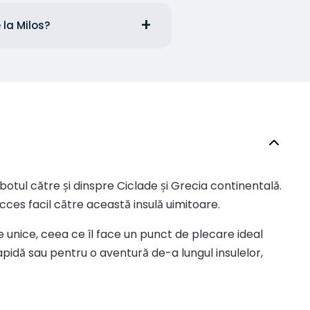
 la Milos?
ibotul către și dinspre Ciclade și Grecia continentală.
acces facil către această insulă uimitoare.
ice unice, ceea ce îl face un punct de plecare ideal
 rapidă sau pentru o aventură de-a lungul insulelor,