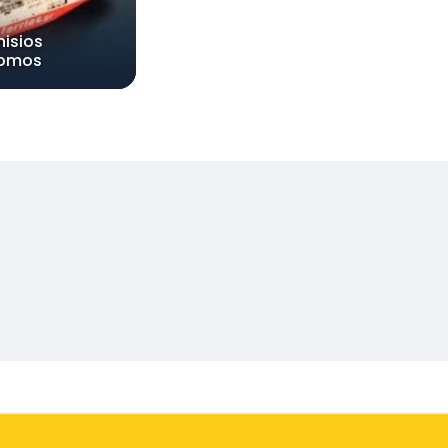
nisios
lomos