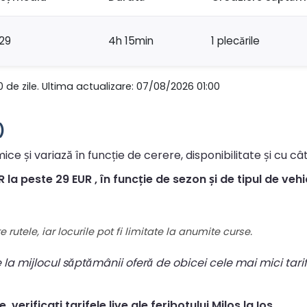
29
4h 15min
1 plecările
0 de zile. Ultima actualizare: 07/08/2026 01:00
)
ice și variază în funcție de cerere, disponibilitate și cu câ
 la peste 29 EUR , în funcție de sezon și de tipul de vehi
 rutele, iar locurile pot fi limitate la anumite curse.
le la mijlocul săptămânii oferă de obicei cele mai mici tari
verificați tarifele live ale feribotului Milos la Ios .