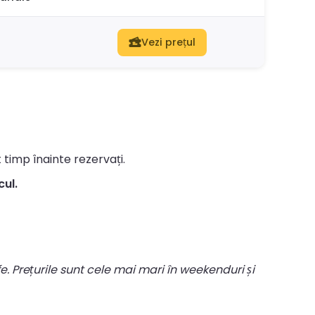
Vezi prețul
t timp înainte rezervați.
cul.
fe. Prețurile sunt cele mai mari în weekenduri și