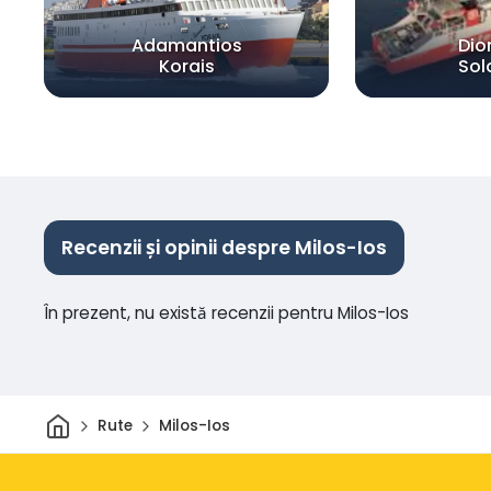
Adamantios
Dio
Korais
So
Recenzii și opinii despre Milos-Ios
În prezent, nu există recenzii pentru Milos-Ios
Acasă
Rute
Milos-Ios