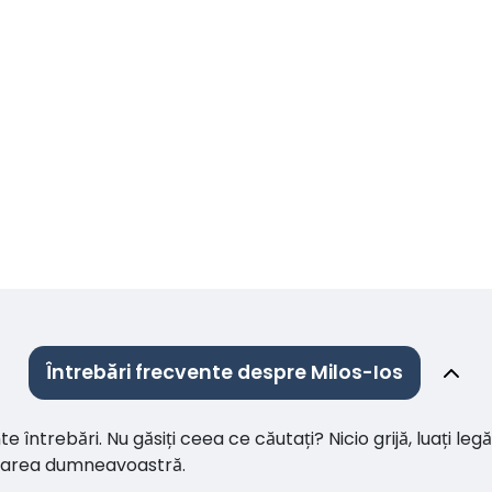
Întrebări frecvente despre Milos-Ios
întrebări. Nu găsiți ceea ce căutați? Nicio grijă, luați leg
citarea dumneavoastră.