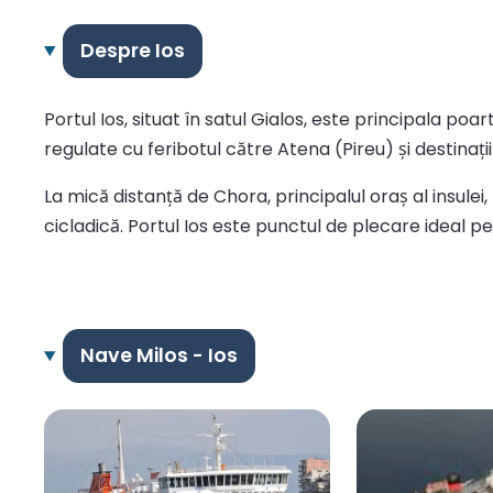
Despre Ios
Portul Ios, situat în satul Gialos, este principala poa
regulate cu feribotul către Atena (Pireu) și destinaț
La mică distanță de Chora, principalul oraș al insulei,
cicladică. Portul Ios este punctul de plecare ideal p
Nave Milos - Ios