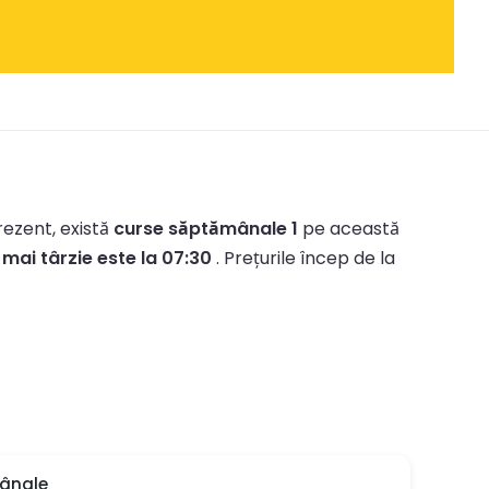
rezent, există
curse săptămânale 1
pe această
a
mai târzie este la 07:30
.
Prețurile încep de la
mânale