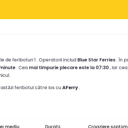
e de feriboturi 1 .
Operatorii includ
Blue Star Ferries
.
În p
 minute
.
Cea
mai timpurie plecare este la 07:30
, iar ce
icul.
 astăzi feribotul către Ios cu
AFerry
.
reț mediu
Durată
Croaziere săptă