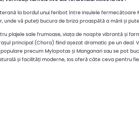
erană la bordul unui feribot între insulele fermecătoare 
er, unde vă puteți bucura de briza proaspătă a mării și put
tru plajele sale frumoase, viața de noapte vibrantă și farm
 orașul principal (Chora) fiind așezat dramatic pe un deal. 
e populare precum Mylopotas și Manganari sau se pot bucu
urală și facilități moderne, Ios oferă câte ceva pentru fieca