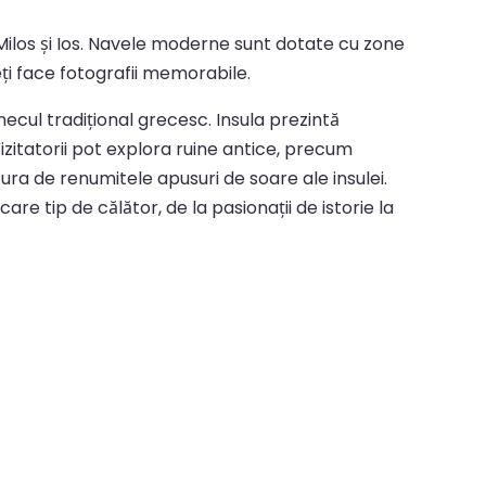
Milos și Ios. Navele moderne sunt dotate cu zone
eți face fotografii memorabile.
ecul tradițional grecesc. Insula prezintă
Vizitatorii pot explora ruine antice, precum
ra de renumitele apusuri de soare ale insulei.
re tip de călător, de la pasionații de istorie la