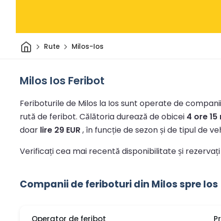
Acasă
Rute
Milos-Ios
Milos Ios Feribot
Feriboturile de Milos la Ios sunt operate de companiil
rută de feribot.
Călătoria durează de obicei
4 ore 15
doar
lire 29 EUR
, în funcție de sezon și de tipul de veh
Verificați cea mai recentă disponibilitate și rezervați
Companii de feriboturi din Milos spre Ios
Operator de feribot
P