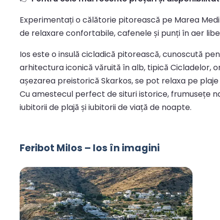
Experimentați o călătorie pitorească pe Marea Medit
de relaxare confortabile, cafenele și punți în aer lib
Ios este o insulă cicladică pitorească, cunoscută pen
arhitectura iconică văruită în alb, tipică Cicladelor,
așezarea preistorică Skarkos, se pot relaxa pe plaj
Cu amestecul perfect de situri istorice, frumusețe nat
iubitorii de plajă și iubitorii de viață de noapte.
Feribot Milos – Ios în imagini