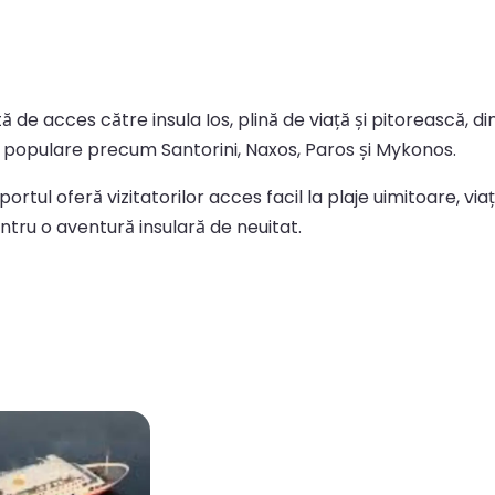
rtă de acces către insula Ios, plină de viață și pitorească, 
ii populare precum Santorini, Naxos, Paros și Mykonos.
 portul oferă vizitatorilor acces facil la plaje uimitoare, v
entru o aventură insulară de neuitat.