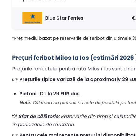
Blue Star Ferries
€
*Preț mediu bazat pe rezervările de feribot din ultimele 3
Prețuri feribot Milos la Ios (estimări 2026 
Prețurile feribotului pentru ruta Milos / Ios sunt dinam
👉
Prețurile tipice variază de la aproximativ 29 EUR
Pietoni
: De la
29 EUR dus
.
Notă:
Călătoria cu pietonii nu este disponibilă pe toate
💡
Sfat de călătorie:
Rezervările din timp și călătorii
în perioadele de sărbători.
👉
Pentru cele mai recente prețuri și disponibilitate, 