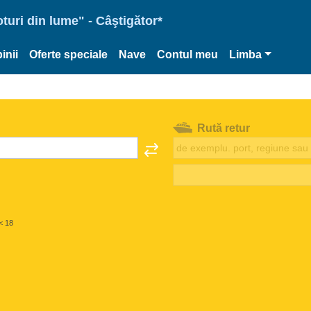
oturi din lume" - Câştigător*
inii
Oferte speciale
Nave
Contul meu
Limba
Rută retur
< 18