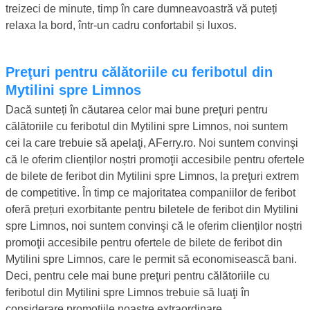
treizeci de minute, timp în care dumneavoastră vă puteți
relaxa la bord, într-un cadru confortabil și luxos.
Preţuri pentru călătoriile cu feribotul din
Mytilini spre Limnos
Dacă sunteți în căutarea celor mai bune preţuri pentru
călătoriile cu feribotul din Mytilini spre Limnos, noi suntem
cei la care trebuie să apelaţi, AFerry.ro. Noi suntem convinşi
că le oferim clienților noștri promoţii accesibile pentru ofertele
de bilete de feribot din Mytilini spre Limnos, la preţuri extrem
de competitive. În timp ce majoritatea companiilor de feribot
oferă prețuri exorbitante pentru biletele de feribot din Mytilini
spre Limnos, noi suntem convinşi că le oferim clienților noștri
promoţii accesibile pentru ofertele de bilete de feribot din
Mytilini spre Limnos, care le permit să economisească bani.
Deci, pentru cele mai bune preţuri pentru călătoriile cu
feribotul din Mytilini spre Limnos trebuie să luaţi în
considerare promoţiile noastre extraordinare.