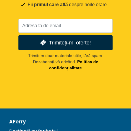
Fii primul care află
despre noile orare
Trimiteți-mi oferte!
Trimitem doar materiale utile, fără spam.
Dezabonați-vă oricând.
Politica de
confidențialitate
AFerry