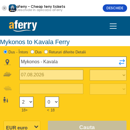
aFerry - Cheap ferry tickets
DESCHIDE
Deschide în aplicația aFerry
Mykonos to Kavala Ferry
Dus - Întors
Dus
Retururi diferite Detalii
18+
< 18
Cauta