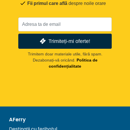
Fii primul care află
despre noile orare
Trimiteți-mi oferte!
Trimitem doar materiale utile, fără spam.
Dezabonați-vă oricând.
Politica de
confidențialitate
AFerry
Destinații cu feribotul