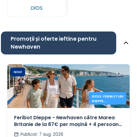
DFDS
Promoții și oferte ieftine pentru
Newhaven
NOU!
DFDS: FERIBOTURI
DIEPPE
NEWHAVEN DE LA
87€
Feribot Dieppe - Newhaven către Marea
Britanie de la 87€ per mașină + 4 persoane
cu DFDS
Publicat
:
7 aug. 2026