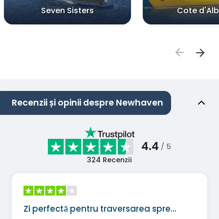
Seven Sisters
Cote d'Alb
Recenzii și opinii despre Newhaven
4.4
/ 5
324
Recenzii
Zi perfectă pentru traversarea spre…