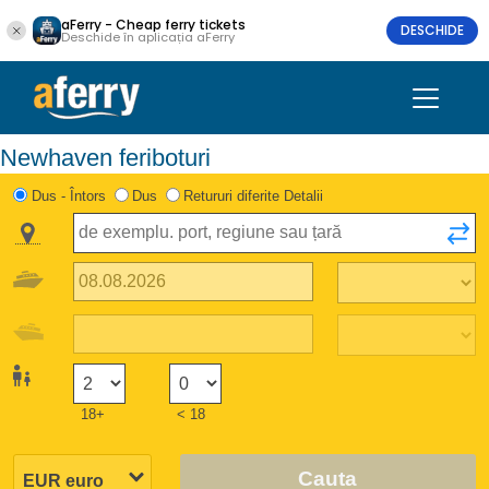
aFerry - Cheap ferry tickets
DESCHIDE
Deschide în aplicația aFerry
Newhaven feriboturi
Dus - Întors
Dus
Retururi diferite Detalii
18+
< 18
Cauta