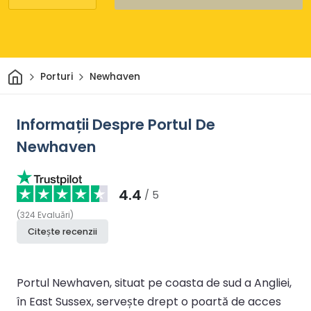
Acasă
Porturi
Newhaven
Informații Despre Portul De
Newhaven
4.4
/ 5
(
324
Evaluări
)
Citește recenzii
Portul Newhaven, situat pe coasta de sud a Angliei,
în East Sussex, servește drept o poartă de acces