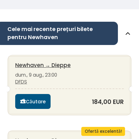
Cele mai recente prețuri bilete
pentru Newhaven
Newhaven
→
Dieppe
dum., 9 aug., 23:00
DFDS
184,00 EUR
Căutare
Ofertă excelentă!