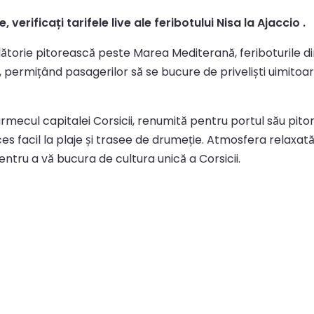
 verificați tarifele live ale feribotului Nisa la Ajaccio .
călătorie pitorească peste Marea Mediterană, feriboturile 
e, permițând pasagerilor să se bucure de priveliști uimitoa
farmecul capitalei Corsicii, renumită pentru portul său pitor
ces facil la plaje și trasee de drumeție. Atmosfera relaxat
pentru a vă bucura de cultura unică a Corsicii.