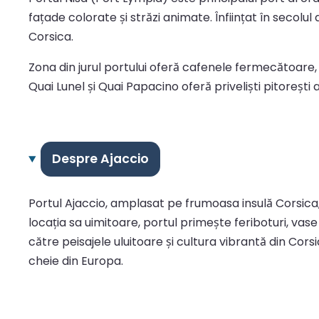
fațade colorate și străzi animate. Înființat în secolul
Corsica.
Zona din jurul portului oferă cafenele fermecătoare, r
Quai Lunel și Quai Papacino oferă priveliști pitoreș
Despre Ajaccio
Portul Ajaccio, amplasat pe frumoasa insulă Corsica
locația sa uimitoare, portul primește feriboturi, vas
către peisajele uluitoare și cultura vibrantă din Cor
cheie din Europa.