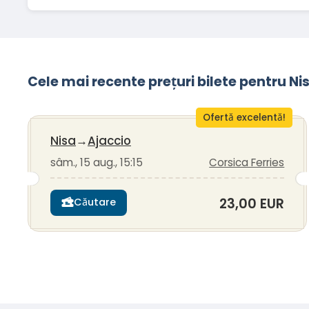
Cele mai recente prețuri bilete pentru N
Ofertă excelentă!
Nisa
→
Ajaccio
sâm., 15 aug., 15:15
Corsica Ferries
23,00 EUR
Căutare