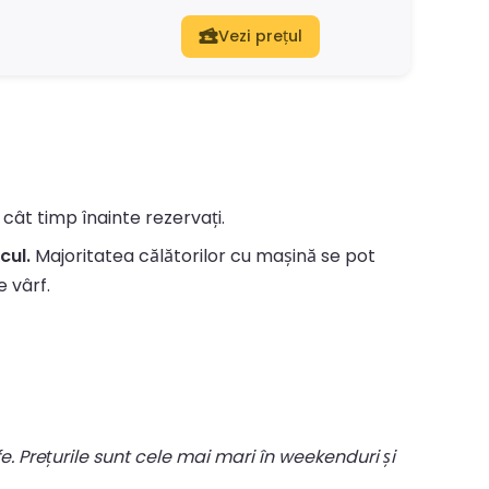
Vezi prețul
u cât timp înainte rezervați.
cul.
Majoritatea călătorilor cu mașină se pot
e vârf.
fe. Prețurile sunt cele mai mari în weekenduri și