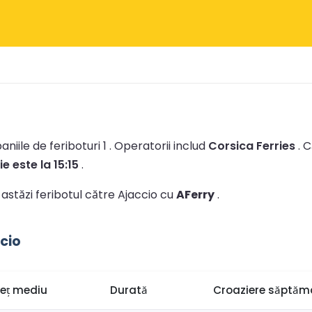
iile de feriboturi 1 .
Operatorii includ
Corsica Ferries
.
C
e este la 15:15
.
i astăzi feribotul către Ajaccio cu
AFerry
.
ccio
reț mediu
Durată
Croaziere săptăm