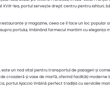
 al XVIII-lea, portul servește drept centru pentru iahturi, bă
estaurante și magazine, ceea ce îl face un loc popular atât 
ti asupra portului, îmbinând farmecul maritim cu eleganța
, este un nod vital pentru transportul de pasageri și co
e de croazieră și vase de marfă, oferind facilități moderne 
sica, portul Ajaccio îmbină perfect tradiția cu serviciile 