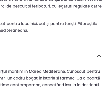
rci de pescuit și feriboturi, cu legături regulate către
pentru localnici, cât și pentru turiști. Pitoreștile
 mediteraneană.
merțul maritim în Marea Mediterană. Cunoscut pentru
într-un cadru bogat în istorie și farmec. Ca o poartă
maritime contemporane, conectând insula la destinații