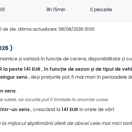
101
8h 15min
0 plecările
0 de zile. Ultima actualizare: 08/08/2026 01:00
026 )
inamice și variază în funcție de cerere, disponibilitate și c
la peste 141 EUR , în funcție de sezon și de tipul de vehi
n singur sens
, deși prețurile pot fi mai mari în perioadele d
un sens
.
 rutele, iar locurile pot fi limitate la anumite curse.
 într-un sens
, crescând la
141 EUR
în orele de vârf.
le la mijlocul săptămânii oferă de obicei cele mai mici tari