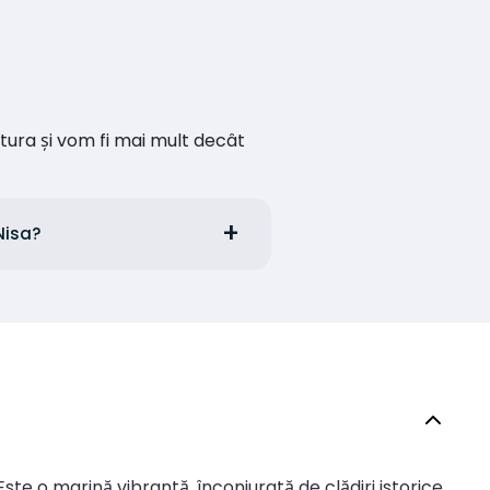
ătura și vom fi mai mult decât
Nisa?
Este o marină vibrantă, înconjurată de clădiri istorice,