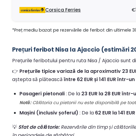
Corsica Ferries
€
*Preț mediu bazat pe rezervările de feribot din ultimele 3
Prețuri feribot Nisa la Ajaccio (estimări 2
Prețurile feribotului pentru ruta Nisa / Ajaccio sunt d
👉
Prețurile tipice variază de la aproximativ 23 EUR 
aștepta să plătească
între 62 EUR și 141 EUR într-u
Pasageri pietonali
: De la
23 EUR la 28 EUR într-
Notă:
Călătoria cu pietonii nu este disponibilă pe toate
Mașini (inclusiv șoferul)
: De la
62 EUR la 141 EUR
💡
Sfat de călătorie:
Rezervările din timp și călătorii
în perioadele de sărbători.