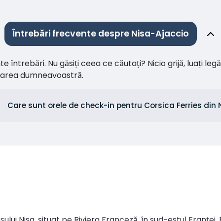
Întrebări frecvente despre Nisa-Ajaccio
întrebări. Nu găsiți ceea ce căutați? Nicio grijă, luați leg
citarea dumneavoastră.
Care sunt orele de check-in pentru Corsica Ferries din 
ului Nisa, situat pe Riviera Franceză, în sud-estul Franței. 