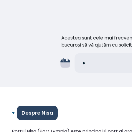
Acestea sunt cele mai frecvente 
bucuroși să vă ajutăm cu soli
Despre Nisa
Portul Nisa (Port Lympia) este principalul port al oraș