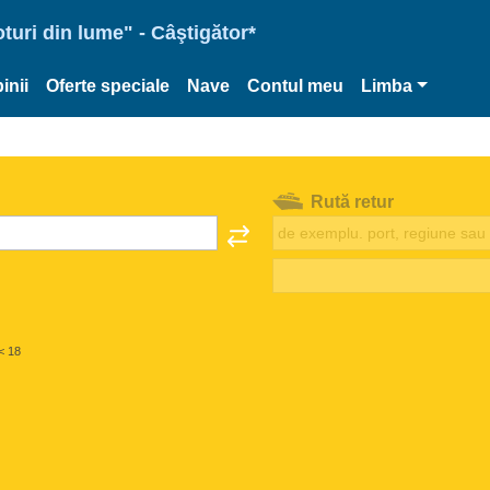
oturi din lume" - Câştigător*
inii
Oferte speciale
Nave
Contul meu
Limba
Rută retur
< 18