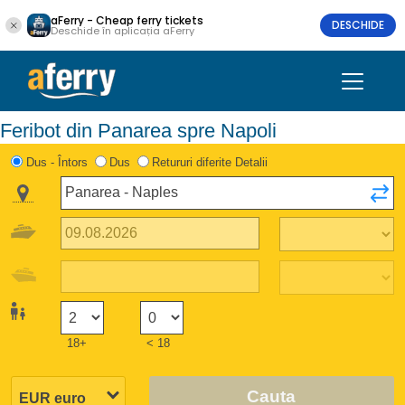
aFerry - Cheap ferry tickets
DESCHIDE
Deschide în aplicația aFerry
Feribot din Panarea spre Napoli
Dus - Întors
Dus
Retururi diferite Detalii
18+
< 18
Cauta