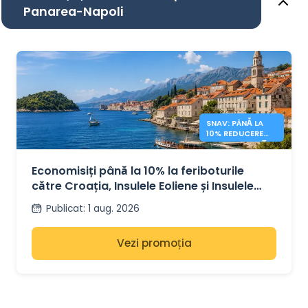
Panarea-Napoli
SNAV: PÂNĂ LA
10% REDUCERE
PENTRU CROAȚIA
ȘI INSULE
Economisiți până la 10% la feriboturile
către Croația, Insulele Eoliene și Insulele
Pontine cu SNAV
Publicat
:
1 aug. 2026
Vezi promoția