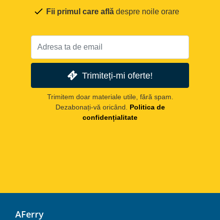
Fii primul care află
despre noile orare
Trimiteți-mi oferte!
Trimitem doar materiale utile, fără spam.
Dezabonați-vă oricând.
Politica de
confidențialitate
AFerry