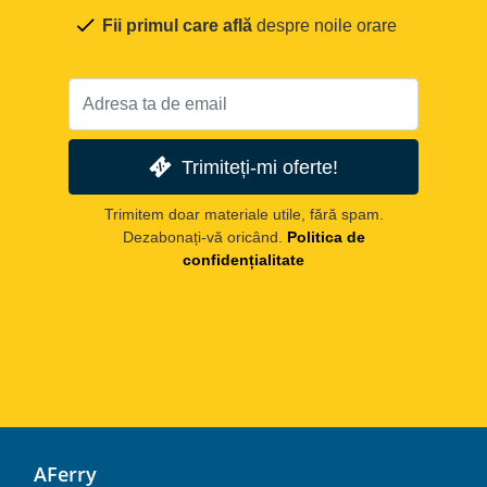
Fii primul care află
despre noile orare
Trimiteți-mi oferte!
Trimitem doar materiale utile, fără spam.
Dezabonați-vă oricând.
Politica de
confidențialitate
AFerry