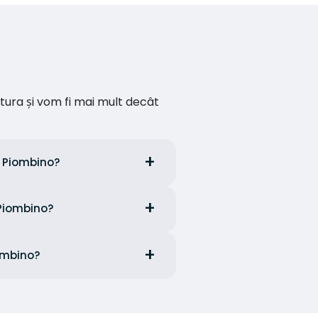
ătura și vom fi mai mult decât
n Piombino?
 Piombino?
iombino?