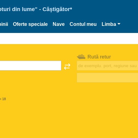
oturi din lume" - Câştigător*
inii
Oferte speciale
Nave
Contul meu
Limba
Rută retur
< 18