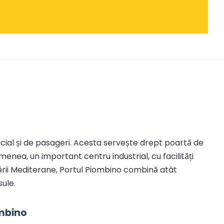
rcial și de pasageri. Acesta servește drept poartă de
emenea, un important centru industrial, cu facilități
Mării Mediterane, Portul Piombino combină atât
sule.
ombino