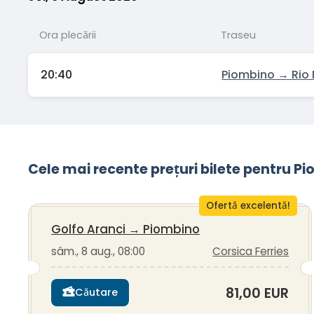
Ora plecării
Traseu
20:40
Piombino → Rio
Cele mai recente prețuri bilete pentru P
Ofertă excelentă!
Golfo Aranci
→
Piombino
sâm., 8 aug., 08:00
Corsica Ferries
81,00 EUR
Căutare