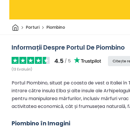
Acasă
Porturi
Piombino
Informații Despre Portul De Piombino
4.5
/ 5
Citește r
(
13
Evaluări
)
Portul Piombino, situat pe coasta de vest a Italiei 
intrare către insula Elba și alte insule ale Arhipelagu
pentru manipularea mărfurilor, inclusiv mărfuri vrac
activitatea economică, cât și frumusețea naturală, făc
Piombino în Imagini