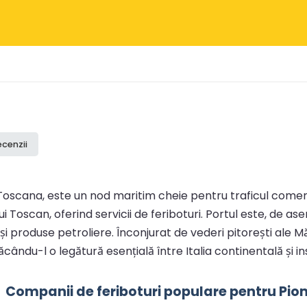
ecenzii
în Toscana, este un nod maritim cheie pentru traficul come
lui Toscan, oferind servicii de feriboturi. Portul este, de as
 și produse petroliere. Înconjurat de vederi pitorești ale 
ându-l o legătură esențială între Italia continentală și in
Companii de feriboturi populare pentru Pi