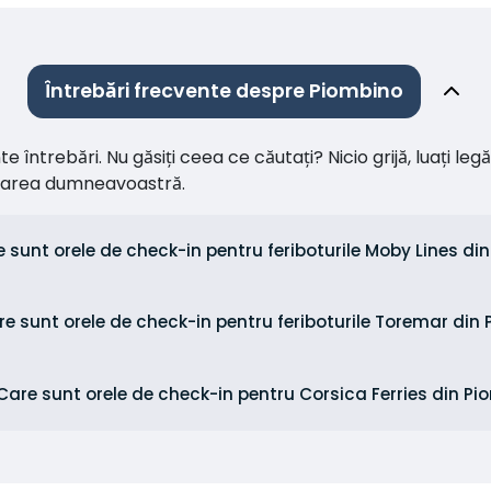
Întrebări frecvente despre Piombino
întrebări. Nu găsiți ceea ce căutați? Nicio grijă, luați leg
citarea dumneavoastră.
 sunt orele de check-in pentru feriboturile Moby Lines di
re sunt orele de check-in pentru feriboturile Toremar din
Care sunt orele de check-in pentru Corsica Ferries din P