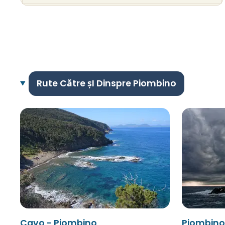
Rute Către șI Dinspre Piombino
Cavo - Piombino
Piombino 