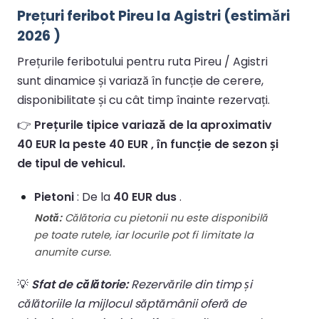
Prețuri feribot Pireu la Agistri (estimări
2026 )
Prețurile feribotului pentru ruta Pireu / Agistri
sunt dinamice și variază în funcție de cerere,
disponibilitate și cu cât timp înainte rezervați.
👉
Prețurile tipice variază de la aproximativ
40 EUR la peste 40 EUR , în funcție de sezon și
de tipul de vehicul.
Pietoni
: De la
40 EUR dus
.
Notă:
Călătoria cu pietonii nu este disponibilă
pe toate rutele, iar locurile pot fi limitate la
anumite curse.
💡
Sfat de călătorie:
Rezervările din timp și
călătoriile la mijlocul săptămânii oferă de