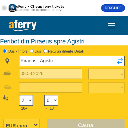
aFerry - Cheap ferry tickets
DESCHIDE
Deschide în aplicația aFerry
Feribot din Piraeus spre Agistri
Dus - Întors
Dus
Retururi diferite Detalii
18+
< 18
Cauta