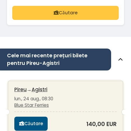
Căutare
Cele mai recente prețuri bilete
pentru Pireu-Agistri
Pireu
→
Agistri
lun., 24 aug., 08:30
Blue Star Ferries
140,00 EUR
Căutare