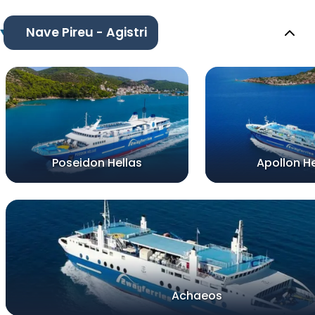
Nave Pireu - Agistri
Poseidon Hellas
Apollon He
Achaeos