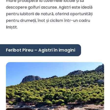
mare proaspete la tavernele locale și să
descopere golfuri ascunse. Agistri este ideală
pentru iubitorii de natură, oferind oportunități
pentru drumeții, înot și ciclism într-un cadru
liniștit.
Feribot Pireu – Agistri în imagini