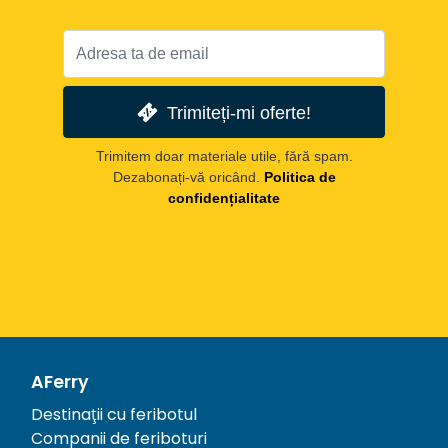
Trimiteți-mi oferte!
Trimitem doar materiale utile, fără spam.
Dezabonați-vă oricând.
Politica de
confidențialitate
AFerry
Destinații cu feribotul
Companii de feriboturi