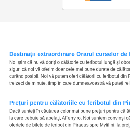
Destinații extraordinare Orarul curselor de 
Noi ştim că nu vă doriţi o călătorie cu feribotul lungă și obo
siguri că noi vă oferim doar cele mai bune durate de călător
curând posibil. Noi vă putem oferi călătorii cu feribotul din
treizeci de minute, timp în care dumneavoastră vă puteți rela
Preţuri pentru călătoriile cu feribotul din P
Dacă sunteți în căutarea celor mai bune preţuri pentru călăto
la care trebuie să apelaţi, AFerry.ro. Noi suntem convinşi că 
ofertele de bilete de feribot din Piraeus spre Mytilini, la pr