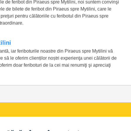
ele de feribot din Piraeus spre Mytilini, noi suntem convinşi
ele de bilete de feribot din Piraeus spre Mytilini, care le
eţuri pentru călătoriile cu feribotul din Piraeus spre
traordinare.
ilini
antă, iar feriboturile noastre din Piraeus spre Mytilini vă
 să le oferim clienților noștri experienţa unei călătorii de
ferim doar feriboturi de la cei mai renumiţi şi apreciaţi