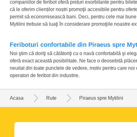
companiilor de feribot oferă prețuri exorbitante pentru bilet
că le oferim clienților noștri promoţii accesibile pentru ofert
permit să economisească bani. Deci, pentru cele mai bune pr
Mytilini trebuie să luaţi în considerare promoţiile noastre ex
Feriboturi confortabile din Piraeus spre Myt
Noi ştim că doriţi să călătoriţi cu o navă confortabilă şi eleg
oferă exact această posibilitate. Ne face o deosebită plăcere
neuitat din toate punctele de vedere, motiv pentru care noi o
operatori de feribot din industrie.
Acasa
Rute
Piraeus spre Mytilini