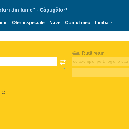
oturi din lume" - Câştigător*
inii
Oferte speciale
Nave
Contul meu
Limba
Rută retur
< 18