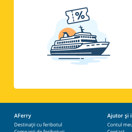
AFerry
Ajutor și
Destinații cu feribotul
Contul me
Companii de feriboturi
Contact