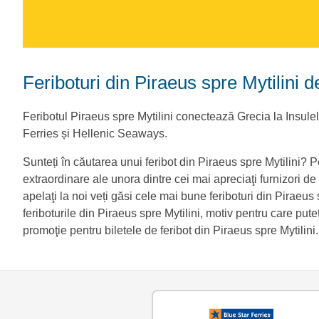
Feriboturi din Piraeus spre Mytilini d
Feribotul Piraeus spre Mytilini conectează Grecia la Insul
Ferries și Hellenic Seaways.
Sunteți în căutarea unui feribot din Piraeus spre Mytilini? P
extraordinare ale unora dintre cei mai apreciaţi furnizori de fe
apelaţi la noi veți găsi cele mai bune feriboturi din Piraeus
feriboturile din Piraeus spre Mytilini, motiv pentru care puteţ
promoţie pentru biletele de feribot din Piraeus spre Mytilini.