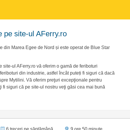
e pe site-ul AFerry.ro
ele din Marea Egee de Nord și este operat de Blue Star
e site-ul AFerry.ro vă oferim o gamă de feriboturi
riboturi din industrie, astfel încât puteți fi siguri că dacă
 spre Mytilini. Vă oferim preţuri excepţionale pentru
i fi siguri că pe site-ul nostru veţi găsi cea mai bună
6 treceri pe săptămână
9 ore 50 minute