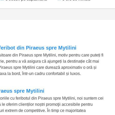
feribot din Piraeus spre Mytilini
sitoare din Piraeus spre Mytilini, motiv pentru care puteți fi
ie, pentru a vă asigura că ajungeți la destinație cât mai
 Piraeus spre Mytilini care durează aproximativ o oră și
xa la bord, într-un cadru confortabil și luxos.
iraeus spre Mytilini
riile cu feribotul din Piraeus spre Mytilini, noi suntem cei
le oferim clienților noștri promoţii accesibile pentru
eţuri extrem de competitive. În timp ce majoritatea