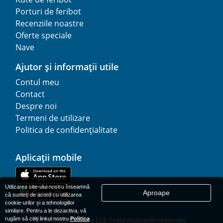
Porturi de feribot
Recenziile noastre
Oferte speciale
Nave
Ajutor și informații utile
Contul meu
Contact
Despre noi
Termeni de utilizare
Politica de confidențialitate
Aplicații mobile
Utilizarea site-ului nostru înseamnă
Aproape
că sunteți de acord cu utilizarea
cookie-urilor și a tehnologiilor
similare. Pentru a le dezactiva, vă
rugăm să citiți linkul nostru
Politica
© 1977-
2026
AFerry Ltd. Toate drepturile rezervate.