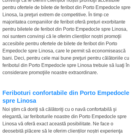
convinşi că le oferim clienților noștri promoţii accesibile
pentru ofertele de bilete de feribot din Porto Empedocle spre
Linosa, la preţuri extrem de competitive. În timp ce
majoritatea companiilor de feribot oferă prețuri exorbitante
pentru biletele de feribot din Porto Empedocle spre Linosa,
noi suntem convinşi că le oferim clienților noștri promoţii
accesibile pentru ofertele de bilete de feribot din Porto
Empedocle spre Linosa, care le permit să economisească
bani. Deci, pentru cele mai bune preţuri pentru călătoriile cu
feribotul din Porto Empedocle spre Linosa trebuie să luaţi în
considerare promoţiile noastre extraordinare.
Feriboturi confortabile din Porto Empedocle
spre Linosa
Noi ştim că doriţi să călătoriţi cu o navă confortabilă şi
elegantă, iar feriboturile noastre din Porto Empedocle spre
Linosa vă oferă exact această posibilitate. Ne face o
deosebită plăcere să le oferim clienților noștri experienţa