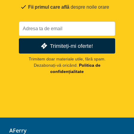
Fii primul care află
despre noile orare
Trimiteți-mi oferte!
Trimitem doar materiale utile, fără spam.
Dezabonați-vă oricând.
Politica de
confidențialitate
AFerry