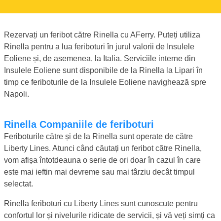
Rezervați un feribot către Rinella cu AFerry. Puteți utiliza
Rinella pentru a lua feriboturi în jurul valorii de Insulele
Eoliene și, de asemenea, la Italia. Serviciile interne din
Insulele Eoliene sunt disponibile de la Rinella la Lipari în
timp ce feriboturile de la Insulele Eoliene navighează spre
Napoli.
Rinella Companiile de feriboturi
Feriboturile către și de la Rinella sunt operate de către
Liberty Lines. Atunci când căutați un feribot către Rinella,
vom afișa întotdeauna o serie de ori doar în cazul în care
este mai ieftin mai devreme sau mai târziu decât timpul
selectat.
Rinella feriboturi cu Liberty Lines sunt cunoscute pentru
confortul lor și nivelurile ridicate de servicii, și vă veți simți ca