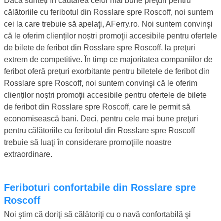
Dacă sunteți în căutarea celor mai bune preţuri pentru
călătoriile cu feribotul din Rosslare spre Roscoff, noi suntem
cei la care trebuie să apelaţi, AFerry.ro. Noi suntem convinşi
că le oferim clienților noștri promoţii accesibile pentru ofertele
de bilete de feribot din Rosslare spre Roscoff, la preţuri
extrem de competitive. În timp ce majoritatea companiilor de
feribot oferă prețuri exorbitante pentru biletele de feribot din
Rosslare spre Roscoff, noi suntem convinşi că le oferim
clienților noștri promoţii accesibile pentru ofertele de bilete
de feribot din Rosslare spre Roscoff, care le permit să
economisească bani. Deci, pentru cele mai bune preţuri
pentru călătoriile cu feribotul din Rosslare spre Roscoff
trebuie să luaţi în considerare promoţiile noastre
extraordinare.
Feriboturi confortabile din Rosslare spre
Roscoff
Noi ştim că doriţi să călătoriţi cu o navă confortabilă şi