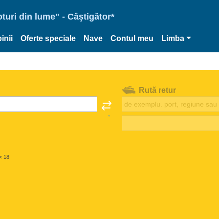
oturi din lume" - Câştigător*
inii
Oferte speciale
Nave
Contul meu
Limba
Rută retur
< 18