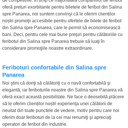
de competitive. În timp ce majoritatea companiilor de feribot
oferă prețuri exorbitante pentru biletele de feribot din Salina
spre Panarea, noi suntem convinşi că le oferim clienților
noștri promoţii accesibile pentru ofertele de bilete de feribot
din Salina spre Panarea, care le permit să economisească
bani. Deci, pentru cele mai bune preţuri pentru călătoriile cu
feribotul din Salina spre Panarea trebuie să luaţi în
considerare promoţiile noastre extraordinare.
Feriboturi confortabile din Salina spre
Panarea
Noi ştim că doriţi să călătoriţi cu o navă confortabilă şi
elegantă, iar feriboturile noastre din Salina spre Panarea vă
oferă exact această posibilitate. Ne face o deosebită plăcere
să le oferim clienților noștri experienţa unei călătorii de
neuitat din toate punctele de vedere, motiv pentru care noi
oferim doar feriboturi de la cei mai renumiţi şi apreciaţi
operatori de feribot din industrie.