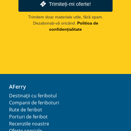
Trimiteți-mi oferte!
Trimitem doar materiale utile, fără spam.
Dezabonați-vă oricând.
Politica de
confidențialitate
AFerry
Destinații cu feribotul
Companii de feriboturi
Rute de feribot
Porturi de feribot
Recenziile noastre
Oferte speciale