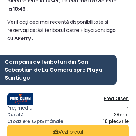
plecare este la 10:45
, iar cea
mai târzie este
la 18:45
.
Verificați cea mai recentă disponibilitate și
rezervați astăzi feribotul către Playa Santiago
cu
AFerry
.
Companii de feriboturi din San
Sebastian de La Gomera spre Playa
Santiago
Fred Olsen
-
29min
18 plecările
Vezi prețul