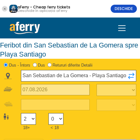
aFerry - Cheap ferry tickets
DESCHIDE
Deschide în aplicația aFerry
Feribot din San Sebastian de La Gomera spre
Playa Santiago
Dus - Întors
Dus
Retururi diferite Detalii
18+
< 18