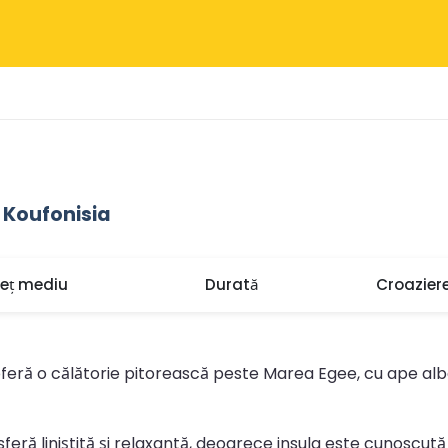
e Koufonisia
reț mediu
Durată
Croazier
 oferă o călătorie pitorească peste Marea Egee, cu ape alba
mosferă liniștită și relaxantă, deoarece insula este cunosc