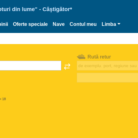
oturi din lume" - Câştigător*
inii
Oferte speciale
Nave
Contul meu
Limba
Rută retur
< 18