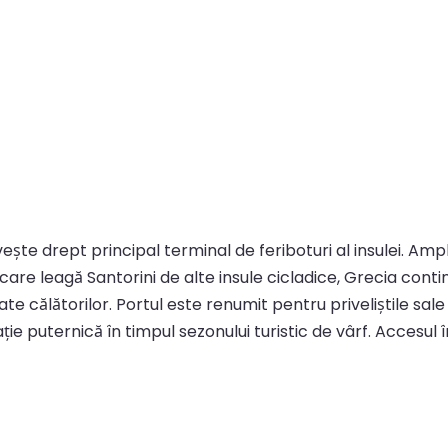
ervește drept principal terminal de feriboturi al insulei. A
are leagă Santorini de alte insule cicladice, Grecia continen
te călătorilor. Portul este renumit pentru priveliștile sale u
puternică în timpul sezonului turistic de vârf. Accesul î