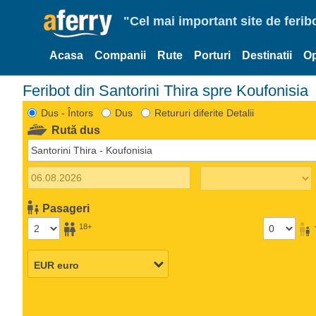
"Cel mai important site de ferib
Acasa
Companii
Rute
Porturi
Destinatii
Op
Feribot din Santorini Thira spre Koufonisia
Dus - Întors
Dus
Retururi diferite Detalii
Rută dus
Pasageri
18+