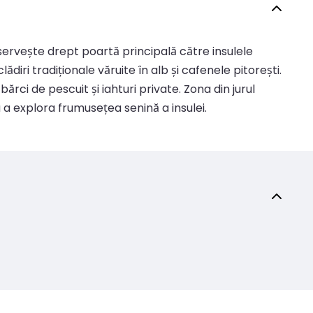
e servește drept poartă principală către insulele
iri tradiționale văruite în alb și cafenele pitorești.
rci de pescuit și iahturi private. Zona din jurul
 a explora frumusețea senină a insulei.