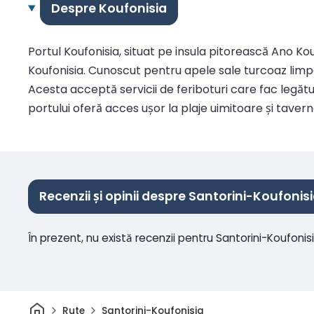
Despre Koufonisia
Portul Koufonisia, situat pe insula pitorească Ano Kou
Koufonisia. Cunoscut pentru apele sale turcoaz limpede
Acesta acceptă servicii de feriboturi care fac legătur
portului oferă acces ușor la plaje uimitoare și taver
Recenzii și opinii despre Santorini-Koufonis
În prezent, nu există recenzii pentru Santorini-Koufonis
Acasă
Rute
Santorini-Koufonisia