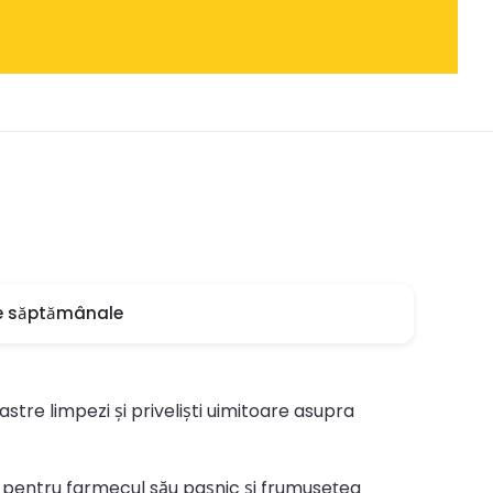
e săptămânale
stre limpezi și priveliști uimitoare asupra
ută pentru farmecul său pașnic și frumusețea