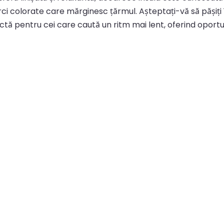
ărci colorate care mărginesc țărmul. Așteptați-vă să pășiți 
rfectă pentru cei care caută un ritm mai lent, oferind oportu