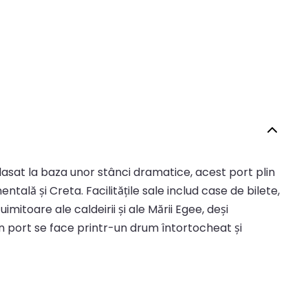
mplasat la baza unor stânci dramatice, acest port plin
tală și Creta. Facilitățile sale includ case de bilete,
imitoare ale caldeirii și ale Mării Egee, deși
n port se face printr-un drum întortocheat și