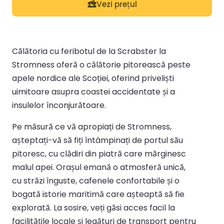
Vezi prețul
Călătoria cu feribotul de la Scrabster la
Stromness oferă o călătorie pitorească peste
apele nordice ale Scoției, oferind priveliști
uimitoare asupra coastei accidentate și a
insulelor înconjurătoare.
Pe măsură ce vă apropiați de Stromness,
așteptați-vă să fiți întâmpinați de portul său
pitoresc, cu clădiri din piatră care mărginesc
malul apei. Orașul emană o atmosferă unică,
cu străzi înguste, cafenele confortabile și o
bogată istorie maritimă care așteaptă să fie
explorată. La sosire, veți găsi acces facil la
facilitățile locale și legături de transport pentru