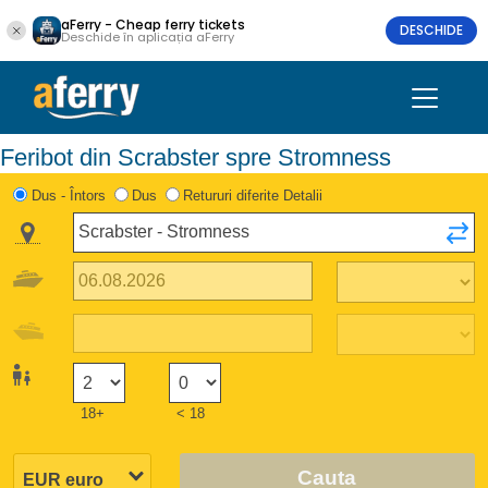
aFerry - Cheap ferry tickets
DESCHIDE
Deschide în aplicația aFerry
Feribot din Scrabster spre Stromness
Dus - Întors
Dus
Retururi diferite Detalii
18+
< 18
Cauta