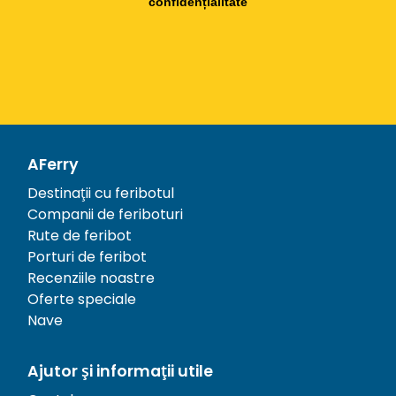
confidențialitate
AFerry
Destinații cu feribotul
Companii de feriboturi
Rute de feribot
Porturi de feribot
Recenziile noastre
Oferte speciale
Nave
Ajutor și informații utile