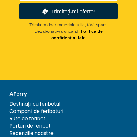
Trimiteți-mi oferte!
Trimitem doar materiale utile, fără spam.
Dezabonați-vă oricând.
Politica de
confidențialitate
AFerry
Destinații cu feribotul
Companii de feriboturi
Rute de feribot
Porturi de feribot
Recenziile noastre