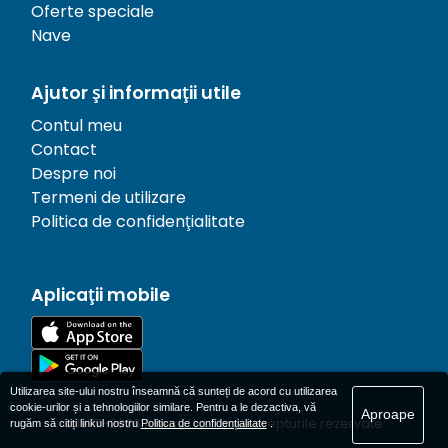
Oferte speciale
Nave
Ajutor și informații utile
Contul meu
Contact
Despre noi
Termeni de utilizare
Politica de confidențialitate
Aplicații mobile
Utilizarea site-ului nostru înseamnă că sunteți de acord cu utilizarea
cookie-urilor și a tehnologiilor similare. Pentru a le dezactiva, vă
Aproape
© 1977-
2026
AFerry Ltd. Toate drepturile rezervate.
rugăm să citiți linkul nostru
Politica de confidențialitate
.