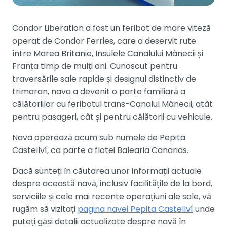
Condor Liberation a fost un feribot de mare viteză
operat de Condor Ferries, care a deservit rute
între Marea Britanie, Insulele Canalului Mânecii și
Franța timp de mulți ani. Cunoscut pentru
traversările sale rapide și designul distinctiv de
trimaran, nava a devenit o parte familiară a
călătoriilor cu feribotul trans-Canalul Mânecii, atât
pentru pasageri, cât și pentru călătorii cu vehicule.
Nava operează acum sub numele de Pepita
Castellví, ca parte a flotei Balearia Canarias.
Dacă sunteți în căutarea unor informații actuale
despre această navă, inclusiv facilitățile de la bord,
serviciile și cele mai recente operațiuni ale sale, vă
rugăm să vizitați
pagina navei Pepita Castellví
unde
puteți găsi detalii actualizate despre navă în