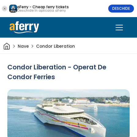
aFerry - Cheap ferry tickets
DESCHIDE
Deschide în aplicația aFerry
Acasă
Nave
Condor Liberation
Condor Liberation - Operat De
Condor Ferries