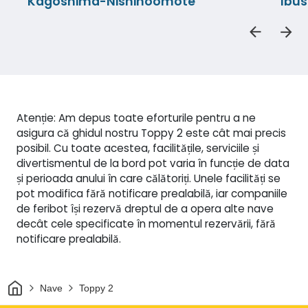
Kagoshima-Nishinoomote
Ibu
Atenție: Am depus toate eforturile pentru a ne
asigura că ghidul nostru Toppy 2 este cât mai precis
posibil. Cu toate acestea, facilitățile, serviciile și
divertismentul de la bord pot varia în funcție de data
și perioada anului în care călătoriți. Unele facilități se
pot modifica fără notificare prealabilă, iar companiile
de feribot își rezervă dreptul de a opera alte nave
decât cele specificate în momentul rezervării, fără
notificare prealabilă.
Acasă
Nave
Toppy 2