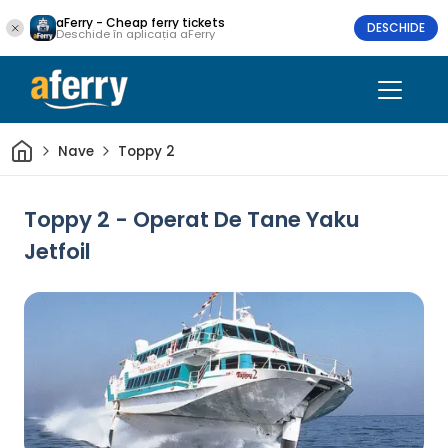
aFerry - Cheap ferry tickets
DESCHIDE
Deschide în aplicația aFerry
Acasă
Nave
Toppy 2
Toppy 2 - Operat De Tane Yaku
Jetfoil