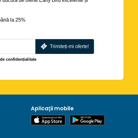
se bucură de oferte Early Bird excelente și
până la 25%
Trimiteți-mi oferte!
 de confidențialitate
Aplicații mobile