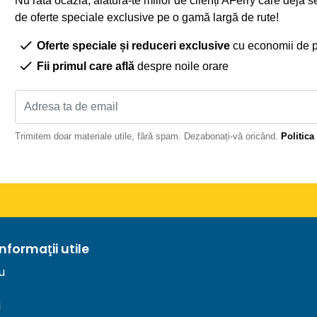
Nu rata ocazia, alătură-te miilor de clienți AFerry care deja 
de oferte speciale exclusive pe o gamă largă de rute!
Oferte speciale și reduceri exclusive
cu economii de 
Fii primul care află
despre noile orare
Trimitem doar materiale utile, fără spam. Dezabonați-vă oricând.
Politica
informații utile
u
i