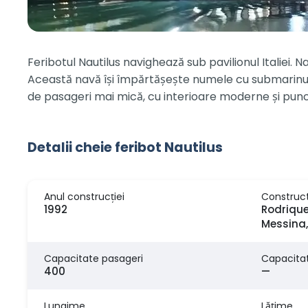
Feribotul Nautilus navighează sub pavilionul Italiei.
Această navă își împărtășește numele cu submarinul 
de pasageri mai mică, cu interioare moderne și punct
Detalii cheie feribot Nautilus
Anul construcției
Construc
1992
Rodrique
Messina,
Capacitate pasageri
Capacita
400
—
Lungime
Lăţime