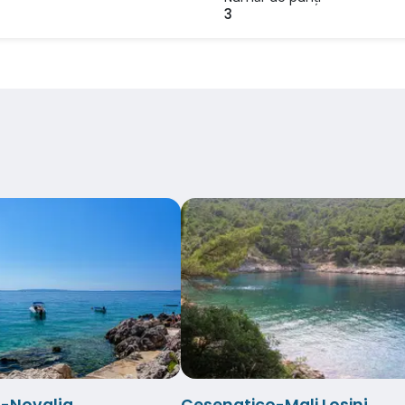
3
-Novalja
Cesenatico-Mali Losinj