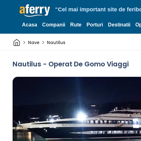
"Cel mai important site de ferib
Acasa
Companii
Rute
Porturi
Destinatii
Op
Acasă
Nave
Nautilus
Nautilus - Operat De Gomo Viaggi