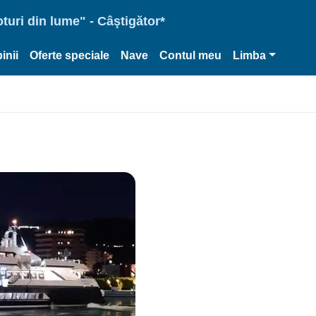
oturi din lume" - Câştigător*
inii
Oferte speciale
Nave
Contul meu
Limba