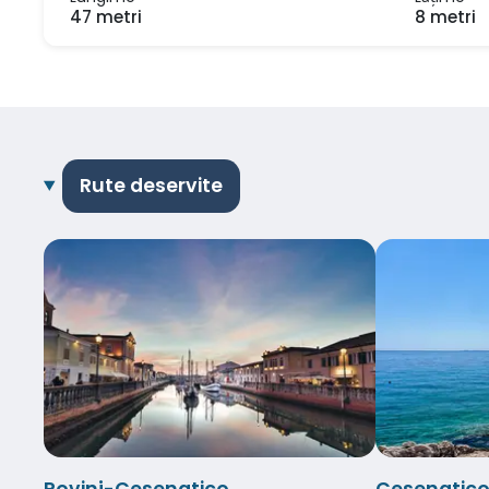
47 metri
8 metri
Rute deservite
Rovinj-Cesenatico
Cesenatico