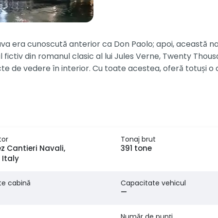
 Nava era cunoscută anterior ca Don Paolo; apoi, această n
fictiv din romanul clasic al lui Jules Verne, Twenty Tho
e de vedere în interior. Cu toate acestea, oferă totuși o c
tor
Tonaj brut
z Cantieri Navali,
391 tone
 Italy
te cabină
Capacitate vehicul
—
Număr de punți