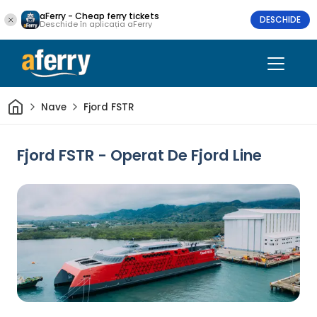
aFerry - Cheap ferry tickets
DESCHIDE
Deschide în aplicația aFerry
Acasă
Nave
Fjord FSTR
Fjord FSTR - Operat De Fjord Line