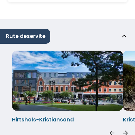
Rute deservite
Hirtshals-Kristiansand
Kris