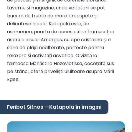
taverne și magazine, unde vizitatorii se pot
bucura de fructe de mare proaspete și
delicatese locale. Katapola este, de
asemenea, poarta de acces către frumusețea
aspră a insulei Amorgos, cu ape cristaline și o
serie de plaje nealterate, perfecte pentru
relaxare și activități acvatice. O vizită la
faimoasa Mănăstire Hozoviotissa, cocoțată sus
pe stânci, oferă priveliști uluitoare asupra Mării
Egee.
Feribot Sifnos – Katapola în imagini