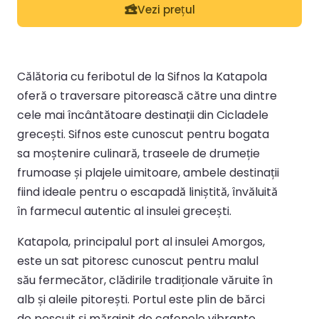
Vezi prețul
Călătoria cu feribotul de la Sifnos la Katapola
oferă o traversare pitorească către una dintre
cele mai încântătoare destinații din Cicladele
grecești. Sifnos este cunoscut pentru bogata
sa moștenire culinară, traseele de drumeție
frumoase și plajele uimitoare, ambele destinații
fiind ideale pentru o escapadă liniștită, învăluită
în farmecul autentic al insulei grecești.
Katapola, principalul port al insulei Amorgos,
este un sat pitoresc cunoscut pentru malul
său fermecător, clădirile tradiționale văruite în
alb și aleile pitorești. Portul este plin de bărci
de pescuit și mărginit de cafenele vibrante,