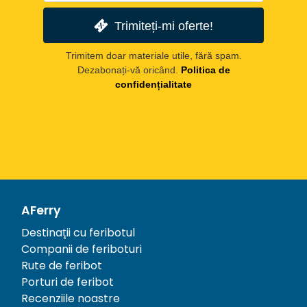
Trimiteți-mi oferte!
Trimitem doar materiale utile, fără spam.
Dezabonați-vă oricând.
Politica de
confidențialitate
AFerry
Destinații cu feribotul
Companii de feriboturi
Rute de feribot
Porturi de feribot
Recenziile noastre