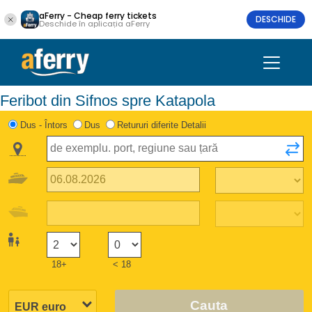
aFerry - Cheap ferry tickets
DESCHIDE
Deschide în aplicația aFerry
Feribot din Sifnos spre Katapola
Dus - Întors
Dus
Retururi diferite Detalii
18+
< 18
Cauta