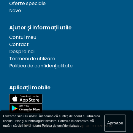
Oferte speciale
Nave
Ajutor și informații utile
Contul meu
Contact
Despre noi
Termeni de utilizare
Politica de confidențialitate
Aplicații mobile
Utilizarea site-ului nostru înseamnă că sunteți de acord cu utilizarea
cookie-urilor și a tehnologiilor similare. Pentru a le dezactiva, vă
Aproape
© 1977-
2026
AFerry Ltd. Toate drepturile rezervate.
rugăm să citiți linkul nostru
Politica de confidențialitate
.