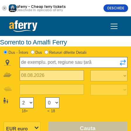
aFerry - Cheap ferry tickets
DESCHIDE
Deschide în aplicația aFerry
Sorrento to Amalfi Ferry
Dus - Întors
Dus
Retururi diferite Detalii
18+
< 18
Cauta