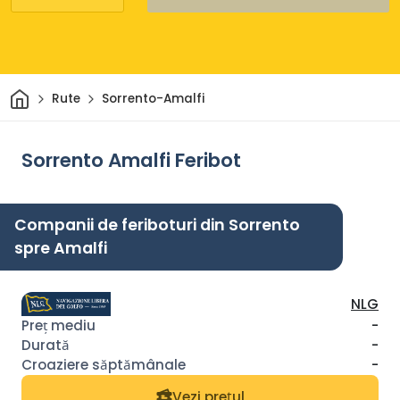
Acasă
Rute
Sorrento-Amalfi
Sorrento Amalfi Feribot
Companii de feriboturi din Sorrento
spre Amalfi
NLG
-
-
-
Vezi prețul