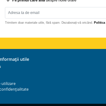
Fii primul care află
despre noile orare
Trimitem doar materiale utile, fără spam. Dezabonați-vă oricând.
Politica
 informații utile
u
utilizare
 confidențialitate