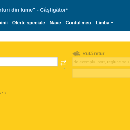
oturi din lume" - Câştigător*
inii
Oferte speciale
Nave
Contul meu
Limba
Rută retur
< 18