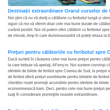
Destinații extraordinare Orarul curselor de
Noi ştim că nu vă doriţi o călătorie cu feribotul lungă și ob
siguri că noi vă oferim doar cele mai bune durate de călător
curând posibil. Noi vă putem oferi călătorii cu feribotul sp
de minute, timp în care dumneavoastră vă puteți relaxa la bo
Preţuri pentru călătoriile cu feribotul spre
Dacă sunteți în căutarea celor mai bune preţuri pentru călăt
la care trebuie să apelaţi, AFerry.ro. Noi suntem convinşi că 
ofertele de bilete de feribot spre Coreea de Sud, la preţuri
de feribot oferă prețuri exorbitante pentru biletele de feri
clienților noștri promoţii accesibile pentru ofertele de bile
economisească bani. Deci, pentru cele mai bune preţuri pen
luaţi în considerare promoţiile noastre extraordinare.