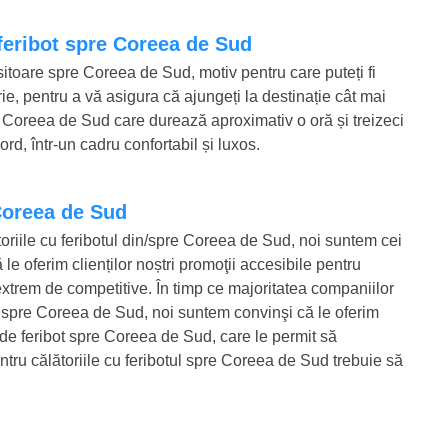
 feribot spre Coreea de Sud
ositoare spre Coreea de Sud, motiv pentru care puteți fi
ie, pentru a vă asigura că ajungeți la destinație cât mai
re Coreea de Sud care durează aproximativ o oră și treizeci
rd, într-un cadru confortabil și luxos.
 Coreea de Sud
oriile cu feribotul din/spre Coreea de Sud, noi suntem cei
le oferim clienților noștri promoţii accesibile pentru
 extrem de competitive. În timp ce majoritatea companiilor
bot spre Coreea de Sud, noi suntem convinşi că le oferim
te de feribot spre Coreea de Sud, care le permit să
tru călătoriile cu feribotul spre Coreea de Sud trebuie să